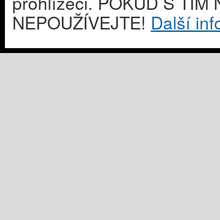
prohlížeči. POKUD S T
NEPOUŽÍVEJTE!
Další in