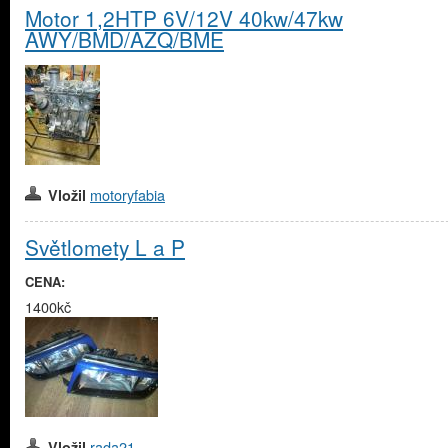
Motor 1,2HTP 6V/12V 40kw/47kw
AWY/BMD/AZQ/BME
motoryfabia
Vložil
Světlomety L a P
CENA:
1400kč
rada21
Vložil