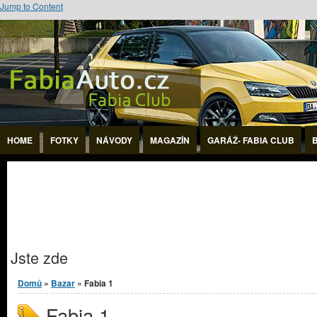
Jump to Content
HOME
FOTKY
NÁVODY
MAGAZÍN
GARÁŽ- FABIA CLUB
Jste zde
Domů
»
Bazar
» Fabia 1
Fabia 1