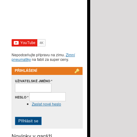
Nepodceňujte přípravu na zimu.
Zimní
pneumatiky
na fabii za super ceny.
PŘIHLÁŠENÍ
UŽIVATELSKÉ JMÉNO
*
HESLO
*
Zaslat nové heslo
Novinky v garáži