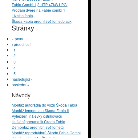
Fabia Combi 1,2 HTP 47kW LPG!
Prodám dveře na Fábie combi 1
Lízátko fabia
Škoda Fabia přední světlomet black
Stránky
« první
‹ předchozí
1
2
3
4
5
následující ›
poslední »
Návody
Montáž autorádia do vozu Škoda Fabia
Montáž tempomatu Škoda Fabia II
Vylepšení nálevky ostřikovačů
Huštění pneumatik Škoda Fabia
Demontáž předních světlometů
Montáž reproduktorů Škoda Fabia Combi