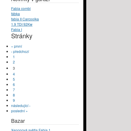
Fabia combi
fábka
fabia II Carcoolka
1.9 TDI 92Kw
Fabia I
Stránky
« první
‹ předchozí
1
2
3
4
5
6
7
8
9
následující ›
poslední »
Bazar
Xenonová světla Fabia 1