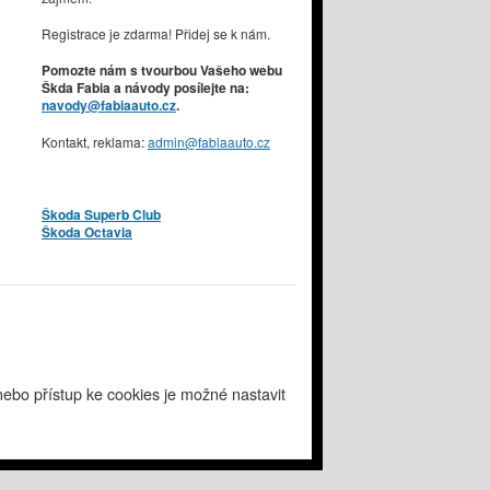
Registrace je zdarma! Přidej se k nám.
Pomozte nám s tvourbou Vašeho webu
Škda Fabia a návody posílejte na:
navody@fabiaauto.cz
.
Kontakt, reklama:
admin@fabiaauto.cz
Škoda Superb Club
Škoda Octavia
ebo přístup ke cookies je možné nastavit