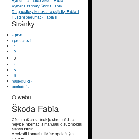
Výměna chladiče Škoda Fabia
Výměna žárovky Škoda Fabia
Diagnostický konektor a pojistky Fabia II
Huštění pneumatik Fabia II
Stránky
« první
‹ předchozí
1
2
3
4
5
6
následující ›
poslední »
O webu
Škoda Fabia
Cílem našich stránek je shromáždit co
nejvíce informací a manuálů o automobilu
Škoda Fabia
.
A vytvořit komunitu lidí se společným
zájmem.