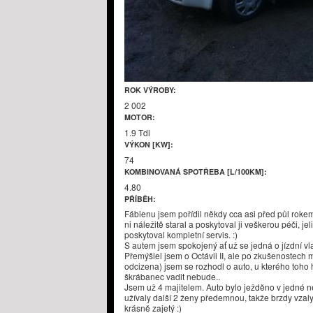
ROK VÝROBY:
2 002
MOTOR:
1.9 Tdi
VÝKON [KW]:
74
KOMBINOVANÁ SPOTŘEBA [L/100KM]:
4.80
PŘÍBĚH:
Fábienu jsem pořídil někdy cca asi před půl roke
ni náležitě staral a poskytoval ji veškerou péči, jeli
poskytoval kompletní servis. :)
S autem jsem spokojený ať už se jedná o jízdní vla
Přemýšlel jsem o Octávii II, ale po zkušenostec
odcizena) jsem se rozhodl o auto, u kterého toho
škrábanec vadit nebude..
Jsem už 4 majitelem. Auto bylo ježděno v jedné n
užívaly další 2 ženy předemnou, takže brzdy vzal
krásně zajetý :)