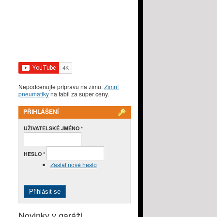
Nepodceňujte přípravu na zimu.
Zimní
pneumatiky
na fabii za super ceny.
PŘIHLÁŠENÍ
UŽIVATELSKÉ JMÉNO
*
HESLO
*
Zaslat nové heslo
Novinky v garáži