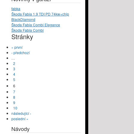
fabka
Škoda Fabia 1.9 TDI PD 74kw+chip
BlackDiamond
Škoda Fabia Combi Elegance
Škoda Fabia Combi
Stránky
« první
‹ předchozí
…
2
3
4
5
6
7
8
9
10
následující ›
poslední »
Návody