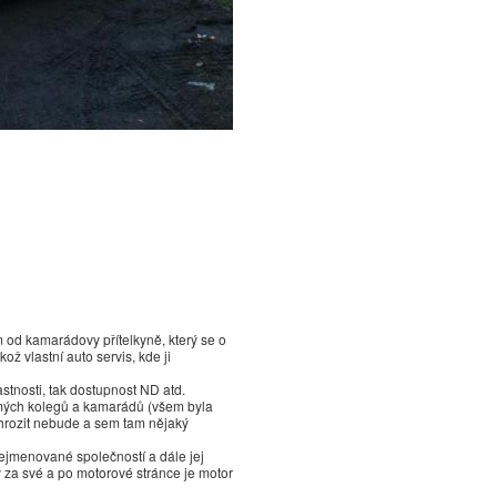
m od kamarádovy přítelkyně, který se o
kož vlastní auto servis, kde ji
stnosti, tak dostupnost ND atd.
h mých kolegů a kamarádů (všem byla
 hrozit nebude a sem tam nějaký
ejmenované společností a dále jej
y za své a po motorové stránce je motor