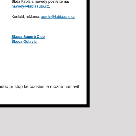
Škda Fabia a návody posílejte na:
navody@fabiaauto.cz
.
Kontakt, reklama:
admin@fabiaauto.cz
Škoda Superb Club
Škoda Octavia
ebo přístup ke cookies je možné nastavit