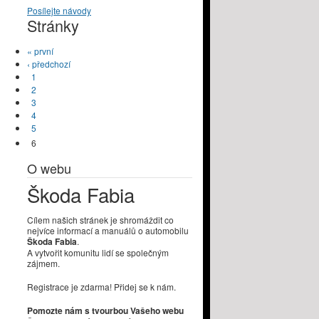
Posílejte návody
Stránky
« první
‹ předchozí
1
2
3
4
5
6
O webu
Škoda Fabia
Cílem našich stránek je shromáždit co
nejvíce informací a manuálů o automobilu
Škoda Fabia
.
A vytvořit komunitu lidí se společným
zájmem.
Registrace je zdarma! Přidej se k nám.
Pomozte nám s tvourbou Vašeho webu