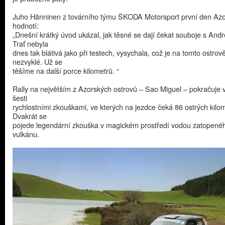
Juho Hänninen z továrního týmu ŠKODA Motorsport první den Azor
hodnotí:
„Dnešní krátký úvod ukázal, jak těsné se dají čekat souboje s And
Trať nebyla
dnes tak blátivá jako při testech, vysychala, což je na tomto ostrov
nezvyklé. Už se
těšíme na další porce kilometrů. “
Rally na největším z Azorských ostrovů – Sao Miguel – pokračuje 
šesti
rychlostními zkouškami, ve kterých na jezdce čeká 86 ostrých kilom
Dvakrát se
pojede legendární zkouška v magickém prostředí vodou zatopené
vulkánu.