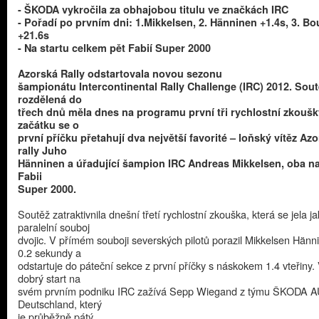
- ŠKODA vykročila za obhajobou titulu ve značkách IRC
- Pořadí po prvním dni: 1.Mikkelsen, 2. Hänninen +1.4s, 3. Bou
+21.6s
- Na startu celkem pět Fabií Super 2000
Azorská Rally odstartovala novou sezonu
šampionátu Intercontinental Rally Challenge (IRC) 2012. Sout
rozdělená do
třech dnů měla dnes na programu první tři rychlostní zkoušk
začátku se o
první příčku přetahují dva největší favorité – loňský vítěz Az
rally Juho
Hänninen a úřadující šampion IRC Andreas Mikkelsen, oba na
Fabii
Super 2000.
Soutěž zatraktivnila dnešní třetí rychlostní zkouška, která se jela j
paralelní souboj
dvojic. V přímém souboji severských pilotů porazil Mikkelsen Hänn
0.2 sekundy a
odstartuje do páteční sekce z první příčky s náskokem 1.4 vteřiny.
dobrý start na
svém prvním podniku IRC zažívá Sepp Wiegand z týmu ŠKODA 
Deutschland, který
je průběžně pátý.