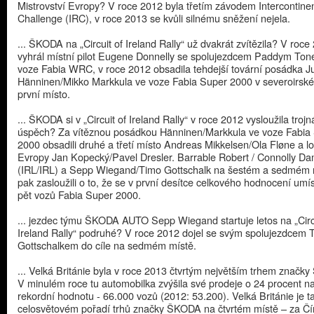
Mistrovství Evropy? V roce 2012 byla třetím závodem Intercontinen
Challenge (IRC), v roce 2013 se kvůli silnému sněžení nejela.
... ŠKODA na „Circuit of Ireland Rally“ už dvakrát zvítězila? V roce
vyhrál místní pilot Eugene Donnelly se spolujezdcem Paddym To
voze Fabia WRC, v roce 2012 obsadila tehdejší tovární posádka J
Hänninen/Mikko Markkula ve voze Fabia Super 2000 v severoirské 
první místo.
... ŠKODA si v „Circuit of Ireland Rally“ v roce 2012 vysloužila troj
úspěch? Za vítěznou posádkou Hänninen/Markkula ve voze Fabia
2000 obsadili druhé a třetí místo Andreas Mikkelsen/Ola Fløne a loň
Evropy Jan Kopecký/Pavel Dresler. Barrable Robert / Connolly D
(IRL/IRL) a Sepp Wiegand/Timo Gottschalk na šestém a sedmém 
pak zasloužili o to, že se v první desítce celkového hodnocení umís
pět vozů Fabia Super 2000.
... jezdec týmu ŠKODA AUTO Sepp Wiegand startuje letos na „Circu
Ireland Rally“ podruhé? V roce 2012 dojel se svým spolujezdcem 
Gottschalkem do cíle na sedmém místě.
... Velká Británie byla v roce 2013 čtvrtým největším trhem znač
V minulém roce tu automobilka zvýšila své prodeje o 24 procent n
rekordní hodnotu - 66.000 vozů (2012: 53.200). Velká Británie je t
celosvětovém pořadí trhů značky ŠKODA na čtvrtém místě – za Čí