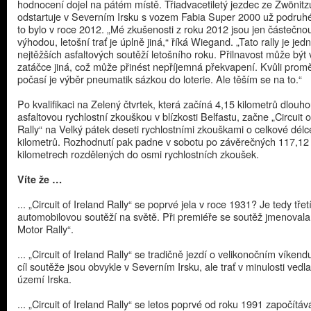
hodnocení dojel na pátém místě. Třiadvacetiletý jezdec ze Zwönitz
odstartuje v Severním Irsku s vozem Fabia Super 2000 už podruhé
to bylo v roce 2012. „Mé zkušenosti z roku 2012 jsou jen částečno
výhodou, letošní trať je úplně jiná,“ říká Wiegand. „Tato rally je jed
nejtěžších asfaltových soutěží letošního roku. Přilnavost může být
zatáčce jiná, což může přinést nepříjemná překvapení. Kvůli prom
počasí je výběr pneumatik sázkou do loterie. Ale těším se na to.“
Po kvalifikaci na Zelený čtvrtek, která začíná 4,15 kilometrů dlouh
asfaltovou rychlostní zkouškou v blízkosti Belfastu, začne „Circuit o
Rally“ na Velký pátek deseti rychlostními zkouškami o celkové dél
kilometrů. Rozhodnutí pak padne v sobotu po závěrečných 117,12
kilometrech rozdělených do osmi rychlostních zkoušek.
Víte že …​
... „Circuit of Ireland Rally“ se poprvé jela v roce 1931? Je tedy třet
automobilovou soutěží na světě. Při premiéře se soutěž jmenovala 
Motor Rally“.
... „Circuit of Ireland Rally“ se tradičně jezdí o velikonočním víkend
cíl soutěže jsou obvykle v Severním Irsku, ale trať v minulosti vedl
území Irska.
... „Circuit of Ireland Rally“ se letos poprvé od roku 1991 započítáv