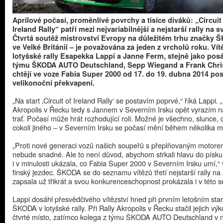
Aprílové počasí, proměnlivé povrchy a tisíce diváků: „Circuit
Ireland Rally“ patří mezi nejvariabilnější a nejstarší rally na s
Čtvrtá soutěž mistrovství Evropy na důležitém trhu značky 
ve Velké Británii – je považována za jeden z vrcholů roku. Ví
lotyšské rally Esapekka Lappi a Janne Ferm, stejně jako pos
týmu ŠKODA AUTO Deutschland, Sepp Wiegand a Frank Chris
chtějí ve voze Fabia Super 2000 od 17. do 19. dubna 2014 pos
velikonoční překvapení.​
​„Na start ‚Circuit of Ireland Rally‘ se postavím poprvé,“ říká Lappi. 
Akropolis v Řecku tedy s Jannem v Severním Irsku opět vyrazím 
trať. Počasí může hrát rozhodující roli. Možné je všechno, slunce,
cokoli jiného – v Severním Irsku se počasí mění během několika mi
„Proti nové generaci vozů našich soupeřů s přeplňovaným motore
nebude snadné. Ale to není důvod, abychom strkali hlavu do pís
i v minulosti ukázala, co Fabia Super 2000 v Severním Irsku umí,“ 
finský jezdec. ŠKODA se do seznamu vítězů třetí nejstarší rally na
zapsala už třikrát a svou konkurenceschopnost prokázala i v této 
Lappi dosáhl přesvědčivého vítězství hned při prvním letošním sta
ŠKODA v lotyšské rally. Při Rally Akropolis v Řecku stačil jejich vý
čtvrté místo, zatímco kolega z týmu ŠKODA AUTO Deutschland v 