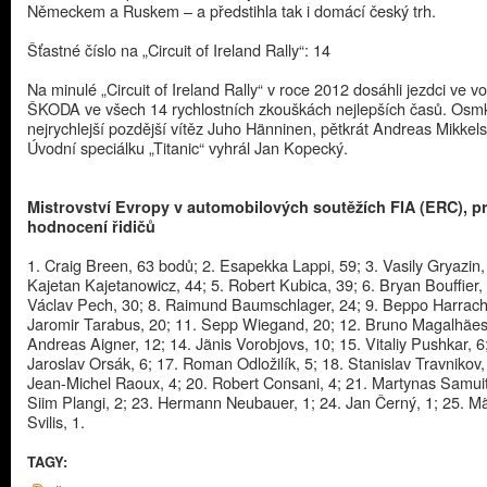
Německem a Ruskem – a předstihla tak i domácí český trh.
Šťastné číslo na „Circuit of Ireland Rally“: 14
Na minulé „Circuit of Ireland Rally“ v roce 2012 dosáhli jezdci ve v
ŠKODA ve všech 14 rychlostních zkouškách nejlepších časů. Osmk
nejrychlejší pozdější vítěz Juho Hänninen, pětkrát Andreas Mikkel
Úvodní speciálku „Titanic“ vyhrál Jan Kopecký.
Mistrovství Evropy v automobilových soutěžích FIA (ERC), p
hodnocení řidičů​
1. Craig Breen, 63 bodů; 2. Esapekka Lappi, 59; 3. Vasily Gryazin,
Kajetan Kajetanowicz, 44; 5. Robert Kubica, 39; 6. Bryan Bouffier, 
Václav Pech, 30; 8. Raimund Baumschlager, 24; 9. Beppo Harrach,
Jaromir Tarabus, 20; 11. Sepp Wiegand, 20; 12. Bruno Magalhães,
Andreas Aigner, 12; 14. Jãnis Vorobjovs, 10; 15. Vitaliy Pushkar, 6
Jaroslav Orsák, 6; 17. Roman Odložilík, 5; 18. Stanislav Travnikov,
Jean-Michel Raoux, 4; 20. Robert Consani, 4; 21. Martynas Samuiti
Siim Plangi, 2; 23. Hermann Neubauer, 1; 24. Jan Černý, 1; 25. Mã
Svilis, 1.
TAGY: