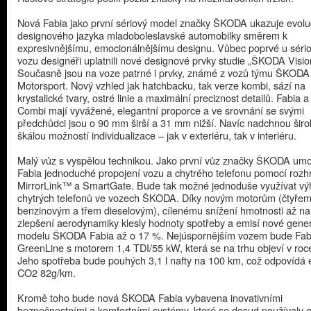
Nová Fabia jako první sériový model značky ŠKODA ukazuje evolu
designového jazyka mladoboleslavské automobilky směrem k
expresivnějšímu, emocionálnějšímu designu. Vůbec poprvé u séri
vozu designéři uplatnili nové designové prvky studie „ŠKODA Visio
Současně jsou na voze patrné i prvky, známé z vozů týmu ŠKODA
Motorsport. Nový vzhled jak hatchbacku, tak verze kombi, sází na
krystalické tvary, ostré linie a maximální preciznost detailů. Fabia a
Combi mají vyvážené, elegantní proporce a ve srovnání se svými
předchůdci jsou o 90 mm širší a 31 mm nižší. Navíc nadchnou šir
škálou možností individualizace – jak v exteriéru, tak v interiéru.
Malý vůz s vyspělou technikou. Jako první vůz značky ŠKODA um
Fabia jednoduché propojení vozu a chytrého telefonu pomocí rozh
MirrorLink™ a SmartGate. Bude tak možné jednoduše využívat v
chytrých telefonů ve vozech ŠKODA. Díky novým motorům (čtyře
benzinovým a třem dieselovým), cílenému snížení hmotnosti až na
zlepšení aerodynamiky klesly hodnoty spotřeby a emisí nové gene
modelu ŠKODA Fabia až o 17 %. Nejúspornějším vozem bude Fab
GreenLine s motorem 1,4 TDI/55 kW, která se na trhu objeví v roc
Jeho spotřeba bude pouhých 3,1 l nafty na 100 km, což odpovídá
CO2 82g/km.
Kromě toho bude nová ŠKODA Fabia vybavena inovativními
bezpečnostními a komfortními systémy, které se dosud používaly 