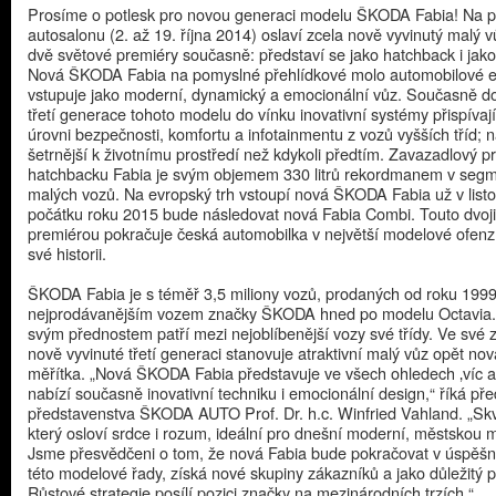
Prosíme o potlesk pro novou generaci modelu ŠKODA Fabia! Na 
autosalonu (2. až 19. října 2014) oslaví zcela nově vyvinutý malý 
dvě světové premiéry současně: představí se jako hatchback i jak
Nová ŠKODA Fabia na pomyslné přehlídkové molo automobilové 
vstupuje jako moderní, dynamický a emocionální vůz. Současně do
třetí generace tohoto modelu do vínku inovativní systémy přispívají
úrovni bezpečnosti, komfortu a infotainmentu z vozů vyšších tříd; n
šetrnější k životnímu prostředí než kdykoli předtím. Zavazadlový p
hatchbacku Fabia je svým objemem 330 litrů rekordmanem v seg
malých vozů. Na evropský trh vstoupí nová ŠKODA Fabia už v list
počátku roku 2015 bude následovat nová Fabia Combi. Touto dvoji
premiérou pokračuje česká automobilka v největší modelové ofenz
své historii.
​ŠKODA Fabia je s téměř 3,5 miliony vozů, prodaných od roku 199
nejprodávanějším vozem značky ŠKODA hned po modelu Octavia.
svým přednostem patří mezi nejoblíbenější vozy své třídy. Ve své 
nově vyvinuté třetí generaci stanovuje atraktivní malý vůz opět nov
měřítka. „Nová ŠKODA Fabia představuje ve všech ohledech ‚víc a
nabízí současně inovativní techniku i emocionální design,“ říká př
představenstva ŠKODA AUTO Prof. Dr. h.c. Winfried Vahland. „Skv
který osloví srdce i rozum, ideální pro dnešní moderní, městskou mo
Jsme přesvědčeni o tom, že nová Fabia bude pokračovat v úspěšně
této modelové řady, získá nové skupiny zákazníků a jako důležitý pi
Růstové strategie posílí pozici značky na mezinárodních trzích.“