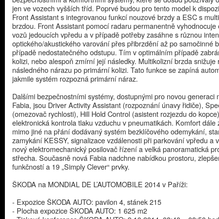
jen ve vozech vyšších tříd. Poprvé budou pro tento model k dispozi
Front Assistant s integrovanou funkcí nouzové brzdy a ESC s multi
brzdou. Front Assistant pomocí radaru permanentně vyhodnocuje 
vozů jedoucích vpředu a v případě potřeby zasáhne s různou inten
optického/akustického varování přes přibrzdění až po samočinné b
případě nedostatečného odstupu. Tím v optimálním případě zabrán
kolizi, nebo alespoň zmírní její následky. Multikolizní brzda snižuje 
následného nárazu po primární kolizi. Tato funkce se zapíná autom
jakmile systém rozpozná primární náraz.
Dalšími bezpečnostními systémy, dostupnými pro novou generaci
Fabia, jsou Driver Activity Assistant (rozpoznání únavy řidiče), Spe
(omezovač rychlosti), Hill Hold Control (asistent rozjezdu do kopce
elektronická kontrola tlaku vzduchu v pneumatikách. Komfort dále 
mimo jiné na přání dodávaný systém bezklíčového odemykání, sta
zamykání KESSY, signalizace vzdálenosti při parkování vpředu a 
nový elektromechanický posilovač řízení a velká panoramatická pr
střecha. Současně nová Fabia nadchne nabídkou prostoru, zlepš
funkčností a 19 „Simply Clever“ prvky.
ŠKODA na MONDIAL DE L’AUTOMOBILE 2014 v Paříži:
- Expozice ŠKODA AUTO: pavilon 4, stánek 215
- Plocha expozice ŠKODA AUTO: 1 625 m2