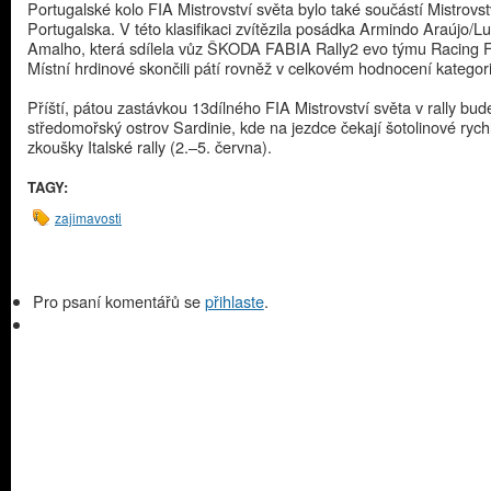
Portugalské kolo FIA Mistrovství světa bylo také součástí Mistrovst
Portugalska. V této klasifikaci zvítězila posádka Armindo Araújo/Lu
Amalho, která sdílela vůz ŠKODA FABIA Rally2 evo týmu Racing F
Místní hrdinové skončili pátí rovněž v celkovém hodnocení katego
Příští, pátou zastávkou 13dílného FIA Mistrovství světa v rally bud
středomořský ostrov Sardinie, kde na jezdce čekají šotolinové rych
zkoušky Italské rally (2.–5. června).
TAGY:
zajimavosti
Pro psaní komentářů se
přihlaste
.