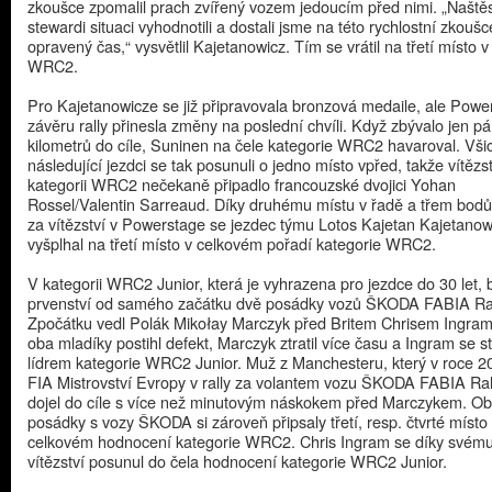
zkoušce zpomalil prach zvířený vozem jedoucím před nimi. „Naštěs
stewardi situaci vyhodnotili a dostali jsme na této rychlostní zkoušc
opravený čas,“ vysvětlil Kajetanowicz. Tím se vrátil na třetí místo v
WRC2.
Pro Kajetanowicze se již připravovala bronzová medaile, ale Powe
závěru rally přinesla změny na poslední chvíli. Když zbývalo jen pá
kilometrů do cíle, Suninen na čele kategorie WRC2 havaroval. Vši
následující jezdci se tak posunuli o jedno místo vpřed, takže vítězst
kategorii WRC2 nečekaně připadlo francouzské dvojici Yohan
Rossel/Valentin Sarreaud. Díky druhému místu v řadě a třem bod
za vítězství v Powerstage se jezdec týmu Lotos Kajetan Kajetanow
vyšplhal na třetí místo v celkovém pořadí kategorie WRC2.
V kategorii WRC2 Junior, která je vyhrazena pro jezdce do 30 let, 
prvenství od samého začátku dvě posádky vozů ŠKODA FABIA Ral
Zpočátku vedl Polák Mikołay Marczyk před Britem Chrisem Ingra
oba mladíky postihl defekt, Marczyk ztratil více času a Ingram se 
lídrem kategorie WRC2 Junior. Muž z Manchesteru, který v roce 2
FIA Mistrovství Evropy v rally za volantem vozu ŠKODA FABIA Ral
dojel do cíle s více než minutovým náskokem před Marczykem. O
posádky s vozy ŠKODA si zároveň připsaly třetí, resp. čtvrté místo
celkovém hodnocení kategorie WRC2. Chris Ingram se díky svém
vítězství posunul do čela hodnocení kategorie WRC2 Junior.