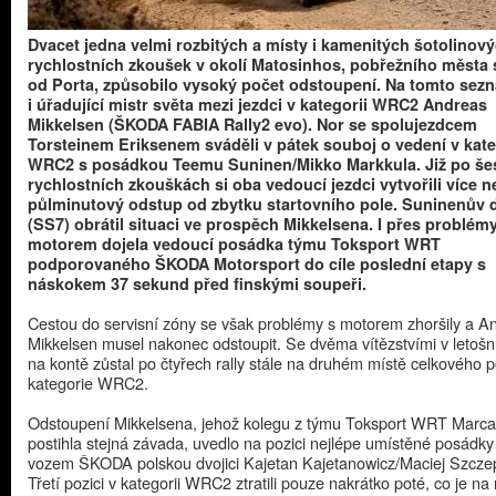
Dvacet jedna velmi rozbitých a místy i kamenitých šotolinov
rychlostních zkoušek v okolí Matosinhos, pobřežního města
od Porta, způsobilo vysoký počet odstoupení. Na tomto sez
i úřadující mistr světa mezi jezdci v kategorii WRC2 Andreas
Mikkelsen (ŠKODA FABIA Rally2 evo). Nor se spolujezdcem
Torsteinem Eriksenem sváděli v pátek souboj o vedení v kate
WRC2 s posádkou Teemu Suninen/Mikko Markkula. Již po šes
rychlostních zkouškách si oba vedoucí jezdci vytvořili více n
půlminutový odstup od zbytku startovního pole. Suninenův 
(SS7) obrátil situaci ve prospěch Mikkelsena. I přes problém
motorem dojela vedoucí posádka týmu Toksport WRT
podporovaného ŠKODA Motorsport do cíle poslední etapy s
náskokem 37 sekund před finskými soupeři.​
Cestou do servisní zóny se však problémy s motorem zhoršily a A
Mikkelsen musel nakonec odstoupit. Se dvěma vítězstvími v letoš
na kontě zůstal po čtyřech rally stále na druhém místě celkového p
kategorie WRC2.
Odstoupení Mikkelsena, jehož kolegu z týmu Toksport WRT Marca
postihla stejná závada, uvedlo na pozici nejlépe umístěné posádky
vozem ŠKODA polskou dvojici Kajetan Kajetanowicz/Maciej Szcze
Třetí pozici v kategorii WRC2 ztratili pouze nakrátko poté, co je na 