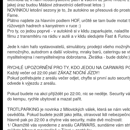
jakej úraz budou Mášovi zdravotníci ošetřovat letos :)
NOVINKOU letošní sezony je to, že autokino se přesouvá do prosto
Fame.
Plátno najdete za hlavním podiem HOF, určitě se tam bude motat 
růžovejch hadrech s kanystrem v ruce :)
Pro ty, co jedou poprvé - v autokině si v klidu zaparkujete, naladíte
filmu z transmitéru na rádiu v autě a v klidu sledujete Fast & Furiou
Jede k nám hafo vystavovatelů, simulátory, prodejci všeho možnýh
nemožnýho, autodrom a další voloviny, mraky barů, cateringu se 
myslitelnejma i nemyslitelnejma dobrotama. Zkrátka - bude dobře:)
RYCHLÉ UPOZORNĚNÍ PRO TY, KDO JEDOU NA CARWARS P
Každý večer od 22:00 platí ZÁKAZ NOČNÍ JÍZDY!
Pokud potřebujete z areálu večer odjet, chyťte si první auto securit
odvede k výjezdu z areálu.
Pokud budete na akci přijíždět po 22:00, nic se neděje. Security 
do kempu, rychle ubytovat a mazat pařit.
TROTLPARKING je novinka z Milovických válek, která se nám veli
osvědčila. Pokud budete jezdit jako jelita, otravovat lidi nebezpečn
hlavně pak po 22:00 a chytne vás security, máte dvě možnosti:
1/ Okamžitě vás vyvedeme z areálu CARWARS, sundáme vám stri
můžete blbnout maximálně v Týnci u zastávky.