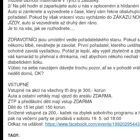
2/ Na pět hodin si zaparkujete auto u nás v oploceném a hlídaném
Auto si zamknete a vyzvednete v čase, který vám řekne obsluhujíc
pořadatel. Pokud by však vrácení vozu vycházelo do ZÁKAZU NO
JÍZDY, auto si vezvednete až druhý den ráno.
Je to na vás, jak se rozhodnete....
ZDRAVOTNÍCI jsou umístění vedle pořadatelského stanu. Pokud s
někomu blbě, neváhejte je zavolat. První pořadatel, kterého uvidíte
ochotně zavolá vysílačkou. Pořád je lepší, aby vyjeli zbytečně a zjist
váš kamarád to přehnal s drinkama, než abychom někoho nechali v
diabetickém šoku.
Vůbec na sebe navzájem dávejte trochu pozor, ať se v pohodě vrát
neděli domů, OK?
VSTUPNÉ
Vstupné na akci na všechny tři dny je 300,- korun
Auta a ostatní vehikly mají vjezd do areálu ZDARMA.
ZTP a předškolní děti mají vstup ZDARMA
Děti do 15 let platí 150 korun.
Snížené vstupné za 200,- kaček na zbytek sobotního programu a 
pak na večerní party se prodává v sobotu 19. 5. od 18:00
Odkaz na událost:
https://www.facebook.com/events/1992029544
TAGY: