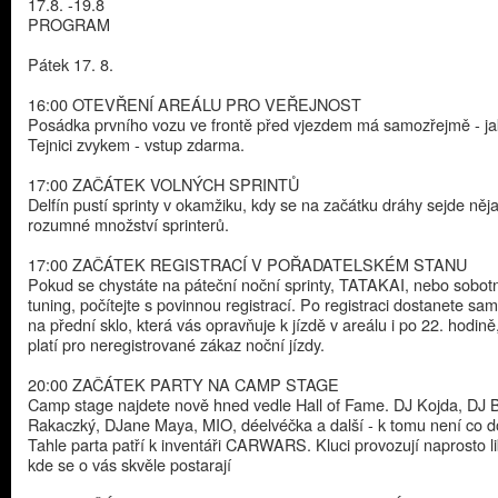
17.8. -19.8
PROGRAM
Pátek 17. 8.
16:00 OTEVŘENÍ AREÁLU PRO VEŘEJNOST
Posádka prvního vozu ve frontě před vjezdem má samozřejmě - jak
Tejnici zvykem - vstup zdarma.
17:00 ZAČÁTEK VOLNÝCH SPRINTŮ
Delfín pustí sprinty v okamžiku, kdy se na začátku dráhy sejde něj
rozumné množství sprinterů.
17:00 ZAČÁTEK REGISTRACÍ V POŘADATELSKÉM STANU
Pokud se chystáte na páteční noční sprinty, TATAKAI, nebo sobotn
tuning, počítejte s povinnou registrací. Po registraci dostanete sa
na přední sklo, která vás opravňuje k jízdě v areálu i po 22. hodině
platí pro neregistrované zákaz noční jízdy.
20:00 ZAČÁTEK PARTY NA CAMP STAGE
Camp stage najdete nově hned vedle Hall of Fame. DJ Kojda, DJ 
Rakaczký, DJane Maya, MIO, déelvéčka a další - k tomu není co d
Tahle parta patří k inventáři CARWARS. Kluci provozují naprosto li
kde se o vás skvěle postarají