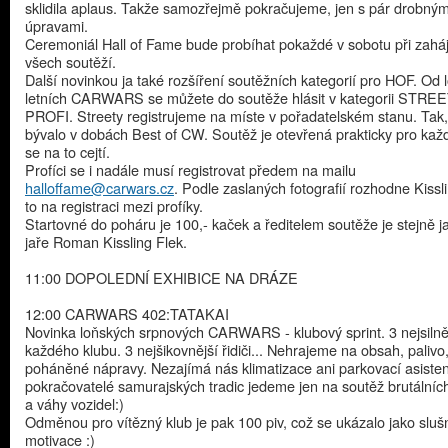
sklidila aplaus. Takže samozřejmě pokračujeme, jen s pár drobným
úpravami.
Ceremoniál Hall of Fame bude probíhat pokaždé v sobotu při zahá
všech soutěží.
Další novinkou ja také rozšíření soutěžních kategorií pro HOF. Od 
letních CARWARS se můžete do soutěže hlásit v kategorii STREE
PROFI. Streety registrujeme na míste v pořadatelském stanu. Tak, 
bývalo v dobách Best of CW. Soutěž je otevřená prakticky pro kaž
se na to cejtí.
Profíci se i nadále musí registrovat předem na mailu
halloffame@carwars.cz
. Podle zaslaných fotografií rozhodne Kissli
to na registraci mezi profíky.
Startovné do poháru je 100,- kaček a ředitelem soutěže je stejně j
jaře Roman Kissling Flek.
11:00 DOPOLEDNÍ EXHIBICE NA DRÁZE
12:00 CARWARS 402:TATAKAI
Novinka loňských srpnových CARWARS - klubový sprint. 3 nejsilněj
každého klubu. 3 nejšikovnější řidiči... Nehrajeme na obsah, palivo
poháněné nápravy. Nezajímá nás klimatizace ani parkovací asisten
pokračovatelé samurajských tradic jedeme jen na soutěž brutálních
a váhy vozidel:)
Odměnou pro vítězný klub je pak 100 piv, což se ukázalo jako sluš
motivace :)