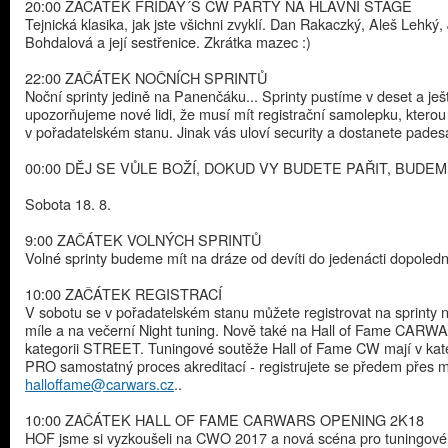
20:00 ZAČÁTEK FRIDAY´S CW PARTY NA HLAVNÍ STAGE
Tejnická klasika, jak jste všichni zvyklí. Dan Rakaczký, Aleš Lehký, 
Bohdalová a její sestřenice. Zkrátka mazec :)
22:00 ZAČÁTEK NOČNÍCH SPRINTŮ
Noční sprinty jedině na Panenčáku... Sprinty pustíme v deset a ješ
upozorňujeme nové lidi, že musí mít registrační samolepku, ktero
v pořadatelském stanu. Jinak vás uloví security a dostanete padesát
00:00 DĚJ SE VŮLE BOŽÍ, DOKUD VY BUDETE PAŘIT, BUDEM
Sobota 18. 8.
9:00 ZAČÁTEK VOLNÝCH SPRINTŮ
Volné sprinty budeme mít na dráze od devíti do jedenácti dopoledn
10:00 ZAČÁTEK REGISTRACÍ
V sobotu se v pořadatelském stanu můžete registrovat na sprinty 
míle a na večerní Night tuning. Nově také na Hall of Fame CARW
kategorii STREET. Tuningové soutěže Hall of Fame CW mají v kate
PRO samostatný proces akreditací - registrujete se předem přes m
halloffame@carwars.cz
..
10:00 ZAČÁTEK HALL OF FAME CARWARS OPENING 2K18
HOF jsme si vyzkoušeli na CWO 2017 a nová scéna pro tuningové