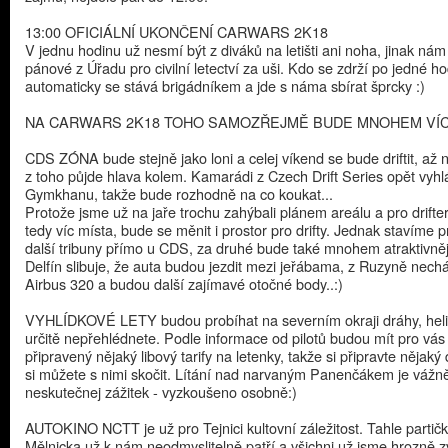
13:00 OFICIÁLNÍ UKONČENÍ CARWARS 2K18
V jednu hodinu už nesmí být z diváků na letišti ani noha, jinak nám
pánové z Úřadu pro civilní letectví za uši. Kdo se zdrží po jedné ho
automaticky se stává brigádníkem a jde s náma sbírat šprcky :)
NA CARWARS 2K18 TOHO SAMOZŘEJMĚ BUDE MNOHEM VÍ
CDS ZÓNA bude stejně jako loni a celej víkend se bude driftit, a
z toho půjde hlava kolem. Kamarádi z Czech Drift Series opět vyhlá
Gymkhanu, takže bude rozhodně na co koukat...
Protože jsme už na jaře trochu zahýbali plánem areálu a pro drift
tedy víc místa, bude se měnit i prostor pro drifty. Jednak stavíme p
další tribuny přímo u CDS, za druhé bude také mnohem atraktivnějš
Delfín slibuje, že auta budou jezdit mezi jeřábama, z Ruzyně nechá 
Airbus 320 a budou další zajímavé otočné body..:)
VYHLÍDKOVÉ LETY budou probíhat na severním okraji dráhy, heli
určitě nepřehlédnete. Podle informace od pilotů budou mít pro vás
připravený nějaký libový tarify na letenky, takže si připravte nějaký
si můžete s nimi skočit. Lítání nad narvaným Panenčákem je vážn
neskutečnej zážitek - vyzkoušeno osobně:)
AUTOKINO NCTT je už pro Tejnici kultovní záležitost. Tahle partičk
Mělnicka už k nám neodmyslitelně patří a všichni už jsme hrozně z