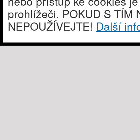
nebo přístup ke cookies j
prohlížeči. POKUD S T
NEPOUŽÍVEJTE!
Další in