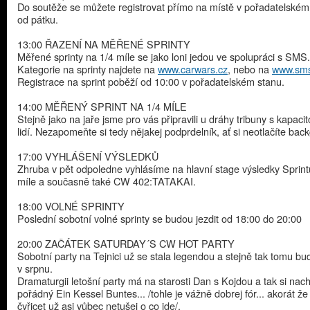
Do soutěže se můžete registrovat přímo na místě v pořadatelském
od pátku.
13:00 ŘAZENÍ NA MĚŘENÉ SPRINTY
Měřené sprinty na 1/4 míle se jako loni jedou ve spolupráci s SMS
Kategorie na sprinty najdete na
www.carwars.cz
, nebo na
www.sms
Registrace na sprint poběží od 10:00 v pořadatelském stanu.
14:00 MĚŘENÝ SPRINT NA 1/4 MÍLE
Stejně jako na jaře jsme pro vás připravili u dráhy tribuny s kapaci
lidí. Nezapomeňte si tedy nějakej podprdelník, ať si neotlačíte bac
17:00 VYHLÁŠENÍ VÝSLEDKŮ
Zhruba v pět odpoledne vyhlásíme na hlavní stage výsledky Sprint
míle a současně také CW 402:TATAKAI.
18:00 VOLNÉ SPRINTY
Poslední sobotní volné sprinty se budou jezdit od 18:00 do 20:00
20:00 ZAČÁTEK SATURDAY´S CW HOT PARTY
Sobotní party na Tejnici už se stala legendou a stejně tak tomu bud
v srpnu.
Dramaturgii letošní party má na starosti Dan s Kojdou a tak si nach
pořádný Ein Kessel Buntes... /tohle je vážně dobrej fór... akorát že 
čyřicet už asi vůbec netušej o co jde/.