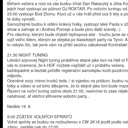
Během večera a noci na vás budou číhat Dan Rakaczký a Jirka Ko
jejich host vystoupí po půlnoci DJ ROXTAR. Po nočním tuningu od
23:00 vystoupí Bod Zlomu. Kluci už u nás hráli před cca 5 lety a 
té doby vyrostli...
Samozřejmě budou k vidění krásný holky, vystoupí teké Paola s ú
show a zahraje si i Andrea Pomeje a bude plno další srandy..:)
Pro všechny, kterým bude chybět hiphopová star - trochu jsme se s
vyjít vstříc lidem, kterým se stejská po klasickejch party na Týnci.
to nebylo líto, tak jsme vám na příští sezónu zabukovali Kontrafakt :)
21:30 NIGHT TUNING
Letošní srpnovej Night tuning proběhne stejně jako loni na Hall of
vás to znamená, že k HOF můžete najíždět už v průběhu večera,
každopádně si beztak pořiďte registrační samolepku kvůli pozdním
odjezdu.
Oceněné vozy /mimo trucků teda :/ si vyjedou na pódium, budou 
fotky a vůbec si od toho slibujeme, že to stejně jako loni bude maz
Řazení na noční tuning začne okolo 21:00, nesmíme to zase nějak
natahovat, ať všichni stihneme sobotní party...
Neděle 19. 8.
9:00 ZČÁTEK VOLNÝCH SPRINTŮ
Volné sprinty se budou na rozloučenou s CW 2K18 jezdit podle v
zájmu, nejdéle pak do 12:00.