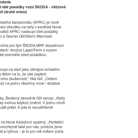
ledonie
ují obě posádky vozů ŠKODA - vítězové
ll (druhé místo)
ifického šampionátu (APRC) je nově
cí zkoušku na rally v exotické Nové
soutěži APRC nastoupí obě posádky
 a Gaurav Gill/Glenn Macneall
mohla pro tým ŠKODA MRF dopadnout
stech: dvojice Lappi/Ferm s vozem
ské premiéře před posádkou
toupí na start jako obhájce loňského
 se těším na to, že zde úspěch
ho zkušeností,“ říká Gill. „Ovšem
u až na jednu všechny nové,“ dodává
ky. Zkušený závodník Gill varuje: „Rally
ky mohou kdykoli změnit. V jednu chvíli
ustě pršet. A pak to neuvěřitelně
na Nové Kaledonii opatrný: „Perfektní
amozřejmě také pro nás, protože jsme
st a rytmus – je to pro mě ovšem zcela