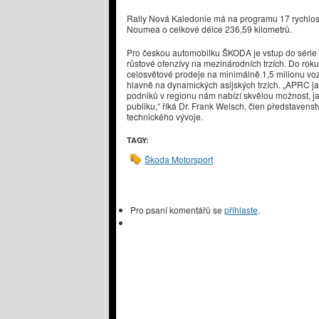
Rally Nová Kaledonie má na programu 17 rychlost
Noumea o celkové délce 236,59 kilometrů.
Pro českou automobilku ŠKODA je vstup do série
růstové ofenzívy na mezinárodních trzích. Do ro
celosvětové prodeje na minimálně 1,5 milionu vo
hlavně na dynamických asijských trzích. „APRC ja
podniků v regionu nám nabízí skvělou možnost, j
publiku,“ říká Dr. Frank Welsch, člen představen
technického vývoje.
TAGY:
Škoda Motorsport
Pro psaní komentářů se
přihlaste
.