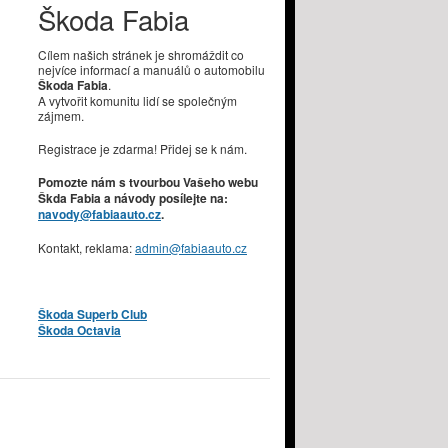
Škoda Fabia
Cílem našich stránek je shromáždit co
nejvíce informací a manuálů o automobilu
Škoda Fabia
.
A vytvořit komunitu lidí se společným
zájmem.
Registrace je zdarma! Přidej se k nám.
Pomozte nám s tvourbou Vašeho webu
Škda Fabia a návody posílejte na:
navody@fabiaauto.cz
.
Kontakt, reklama:
admin@fabiaauto.cz
Škoda Superb Club
Škoda Octavia