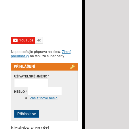
Nepodceňujte přípravu na zimu.
Zimní
pneumatiky
na fabii za super ceny.
PŘIHLÁŠENÍ
UŽIVATELSKÉ JMÉNO
*
HESLO
*
Zaslat nové heslo
Novinky v garáži