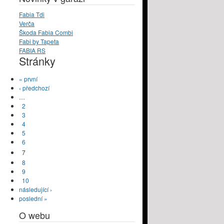
Fabia Tdi
Verča
Škoda Fabia Combi
Fabi by Tapeta
FABIA RS
Stránky
« první
‹ předchozí
…
2
3
4
5
6
7
8
9
10
následující ›
poslední »
O webu