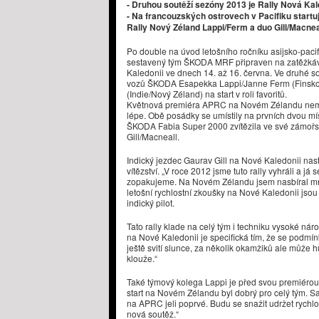
- Druhou soutěží sezóny 2013 je Rally Nová Ka
- Na francouzských ostrovech v Pacifiku start
Rally Nový Zéland Lappi/Ferm a duo Gill/Macnea
Po double na úvod letošního ročníku asijsko-pac
sestavený tým ŠKODA MRF připraven na zatěžkáva
Kaledonii ve dnech 14. až 16. června. Ve druhé 
vozů ŠKODA Esapekka Lappi/Janne Ferm (Finsko)
(Indie/Nový Zéland) na start v roli favoritů.
​Květnová premiéra APRC na Novém Zélandu ne
lépe. Obě posádky se umístily na prvních dvou mí
ŠKODA Fabia Super 2000 zvítězila ve své zámoř
Gill/Macneall.
Indický jezdec Gaurav Gill na Nové Kaledonii nas
vítězství. „V roce 2012 jsme tuto rally vyhráli a já
zopakujeme. Na Novém Zélandu jsem nasbíral mno
letošní rychlostní zkoušky na Nové Kaledonii jso
indický pilot.
Tato rally klade na celý tým i techniku vysoké náro
na Nové Kaledonii je specifická tím, že se podmín
ještě svití slunce, za několik okamžiků ale může h
klouže.“
Také týmový kolega Lappi je před svou premiérou 
start na Novém Zélandu byl dobrý pro celý tým. S
na APRC jeli poprvé. Budu se snažit udržet rychlo
nová soutěž.“