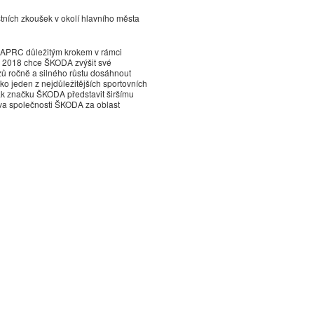
ních zkoušek v okolí hlavního města
 APRC důležitým krokem v rámci
ku 2018 chce ŠKODA zvýšit své
zů ročně a silného růstu dosáhnout
ko jeden z nejdůležitějších sportovních
ak značku ŠKODA představit širšímu
stva společnosti ŠKODA za oblast