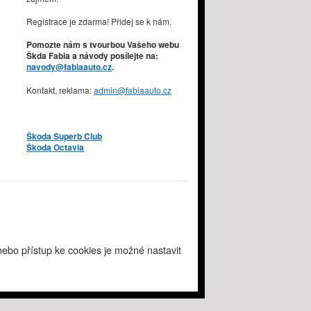
Registrace je zdarma! Přidej se k nám.
Pomozte nám s tvourbou Vašeho webu
Škda Fabia a návody posílejte na:
navody@fabiaauto.cz
.
Kontakt, reklama:
admin@fabiaauto.cz
Škoda Superb Club
Škoda Octavia
ebo přístup ke cookies je možné nastavit