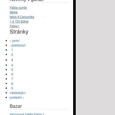
Fabia combi
fábka
fabia II Carcoolka
1.9 TDI 92Kw
Fabia I
Stránky
« první
‹ předchozí
1
2
3
4
5
6
7
8
9
následující ›
poslední »
Bazar
Xenonová světla Fabia 1