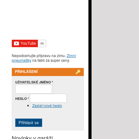
Nepodceňujte přípravu na zimu.
Zimní
pneumatiky
na fabii za super ceny.
PŘIHLÁŠENÍ
UŽIVATELSKÉ JMÉNO
*
HESLO
*
Zaslat nové heslo
Novinky v garáži