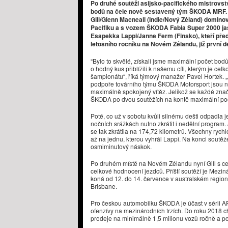
Po druhé soutěži asijsko-pacifického mistrovs
bodů na čele nově sestavený tým ŠKODA MRF. O
Gill/Glenn Macneall (Indie/Nový Zéland) dominova
Pacifiku a s vozem ŠKODA Fabia Super 2000 jasn
Esapekka Lappi/Janne Ferm (Finsko), kteří před 
letošního ročníku na Novém Zélandu, již první d
​“Bylo to skvělé, získali jsme maximální počet bo
o hodný kus přiblížili k našemu cíli, kterým je celk
šampionátu“, říká týmový manažer Pavel Hortek. 
podpoře továrního týmu ŠKODA Motorsport jsou naš
maximálně spokojený vítěz. Jelikož se každé zna
ŠKODA po dvou soutěžích na kontě maximální po
Poté, co už v sobotu kvůli silnému dešti odpadla j
nočních srážkách nutno zkrátit i nedělní program. Je
se tak zkrátila na 174,72 kilometrů. Všechny rychl
až na jednu, kterou vyhrál Lappi. Na konci soutěž
osmiminutový náskok.
Po druhém místě na Novém Zélandu nyní Gill s c
celkové hodnocení jezdců. Příští soutěží je Mezin
koná od 12. do 14. července v australském regi
Brisbane.
Pro českou automobilku ŠKODA je účast v sérii 
ofenzívy na mezinárodních trzích. Do roku 2018 
prodeje na minimálně 1,5 milionu vozů ročně a posí