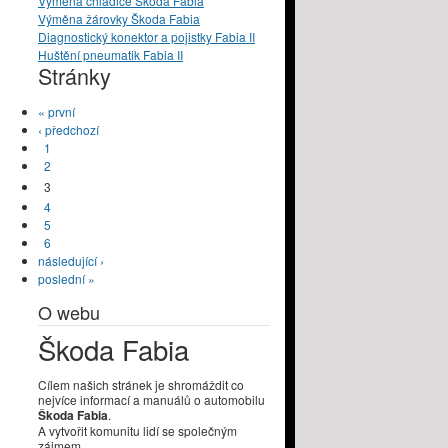
Výměna chladiče Škoda Fabia
Výměna žárovky Škoda Fabia
Diagnostický konektor a pojistky Fabia II
Huštění pneumatik Fabia II
Stránky
« první
‹ předchozí
1
2
3
4
5
6
následující ›
poslední »
O webu
Škoda Fabia
Cílem našich stránek je shromáždit co
nejvíce informací a manuálů o automobilu
Škoda Fabia
.
A vytvořit komunitu lidí se společným
zájmem.