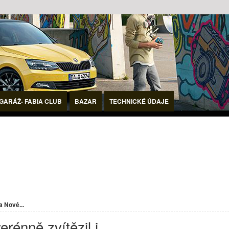
GARÁŽ- FABIA CLUB
BAZAR
TECHNICKÉ ÚDAJE
 Nové...
énně zvítězil i