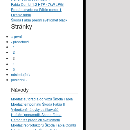
Fabia Combi 1,2 HTP 47kW LPG!
Prodám dveře na Fábie combi 1
Lízátko fabia
Škoda Fabia přední světlomet black
Stránky
« první
‹ předchozí
1
2
3
4
5
následující ›
poslední »
Návody
Montáž autorádia do vozu Škoda Fabia
Montáž tempomatu Škoda Fabia II
Vylepšení nálevky ostřikovačů
Huštění pneumatik Škoda Fabia
Demontáž předních světlometů
Montáž reproduktorů Škoda Fabia Combi