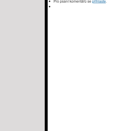
Pro psaní komentářů se
přihlaste
.