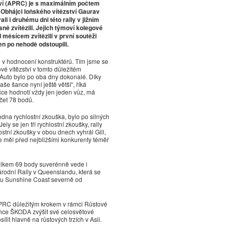
tví (APRC) je s maximálním počtem
bhájci loňského vítězství Gaurav
li i druhému dni této rally v jižním
ě zvítězili. Jejich týmoví kolegové
měsícem zvítězili v první soutěži
en po nehodě odstoupili.
dů v hodnocení konstruktérů. Tím jsme se
ové vítězství v tomto důležitém
„Auto bylo po oba dny dokonalé. Díky
e šance nyní ještě větší“, říká
čce hodnotí vždy jen jeden vůz, má
čet 78 bodů.
edna rychlostní zkouška, bylo po silných
ly se jen tři rychlostní zkoušky, rally
ostní zkoušky v obou dnech vyhrál Gill,
e měl před nejbližšími konkurenty téměř
elkem 69 body suverénně vede i
árodní Rally v Queenslandu, která se
onu Sunshine Coast severně od
APRC důležitým krokem v rámci Růstové
chce ŠKODA zvýšit své celosvětové
lit hlavně na růstových trzích v Asii.