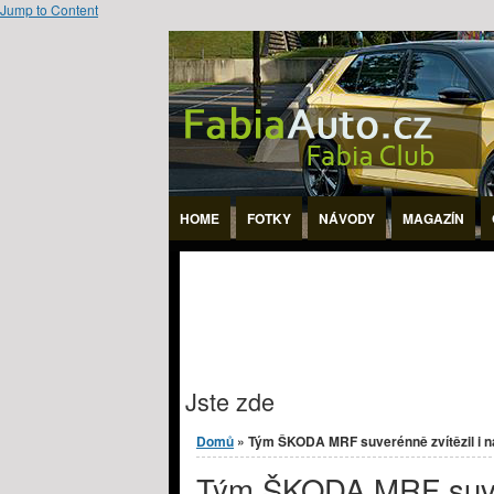
Jump to Content
HOME
FOTKY
NÁVODY
MAGAZÍN
Jste zde
Domů
» Tým ŠKODA MRF suverénně zvítězil i na
Tým ŠKODA MRF suver