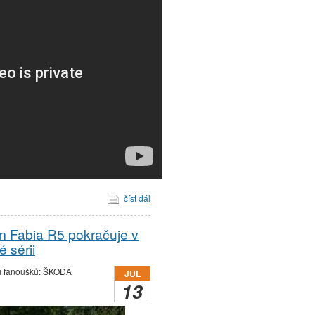
číst dál
 Fabia R5 pokračuje v
 sérii
ců fanoušků: ŠKODA
JUL
13