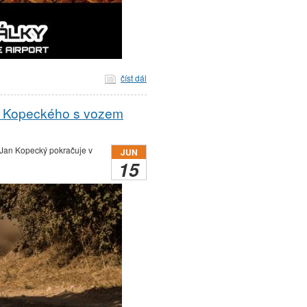
číst dál
ana Kopeckého s vozem
ů: Jan Kopecký pokračuje v
JUN
15