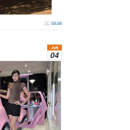
číst dál
JUN
04