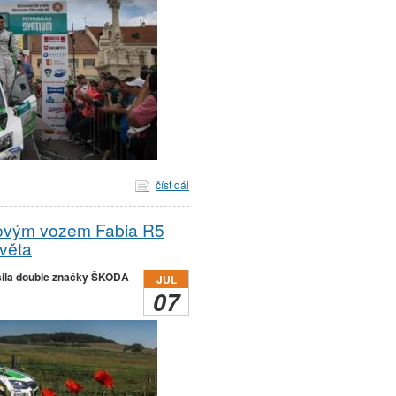
číst dál
novým vozem Fabia R5
světa
šila double značky ŠKODA
JUL
07