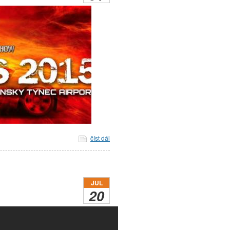
číst dál
JUL
20