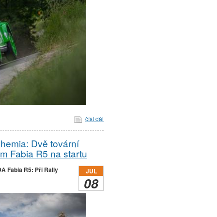
číst dál
hemia: Dvě tovární
 Fabia R5 na startu
 Fabia R5: Při Rally
JUL
08