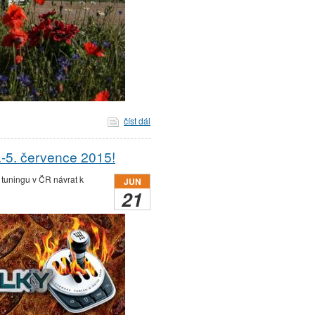
číst dál
.-5. července 2015!
tuningu v ČR návrat k
JUN
21