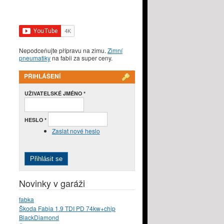
Nepodceňujte přípravu na zimu.
Zimní
pneumatiky
na fabii za super ceny.
PŘIHLÁŠENÍ
UŽIVATELSKÉ JMÉNO
*
HESLO
*
Zaslat nové heslo
Novinky v garáži
fabka
Škoda Fabia 1.9 TDI PD 74kw+chip
BlackDiamond