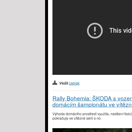
Vložil
zabiak
Rally Bohemia: ŠKODA s vozem
domácím šampionátu ve vítězné
Výhoda domácího prostředí využita, nadšení tisí
pokračuje ve vítězné sérii s no