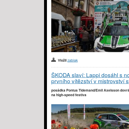
Vložil
zabiak
ŠKODA slaví: Lappi dosáhl s 
prvního vítězství v mistrovství 
posádka Pontus Tidemand/Emil Axelsson dovr
na high-speed festiva