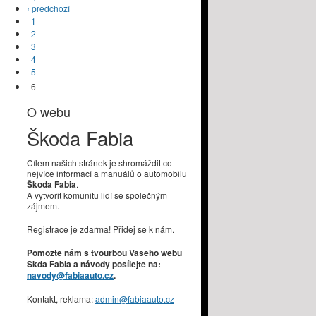
‹ předchozí
1
2
3
4
5
6
O webu
Škoda Fabia
Cílem našich stránek je shromáždit co
nejvíce informací a manuálů o automobilu
Škoda Fabia
.
A vytvořit komunitu lidí se společným
zájmem.
Registrace je zdarma! Přidej se k nám.
Pomozte nám s tvourbou Vašeho webu
Škda Fabia a návody posílejte na:
navody@fabiaauto.cz
.
Kontakt, reklama:
admin@fabiaauto.cz