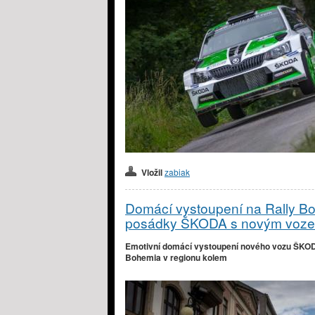
Vložil
zabiak
Domácí vystoupení na Rally Bo
posádky ŠKODA s novým vozem
Emotivní domácí vystoupení nového vozu ŠKODA
Bohemia v regionu kolem