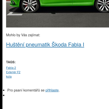
Mohlo by Vás zajímat:
Huštění pneumatik Škoda Fabia I
TAGS:
Fabia 2
Exteriér F2
kola
Pro psaní komentářů se
přihlaste
.