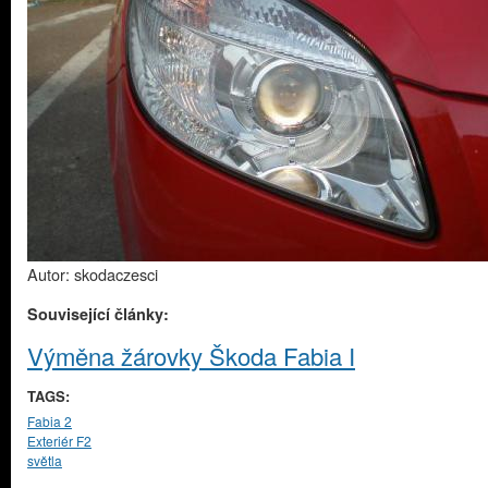
Autor: skodaczesci
Související články:
Výměna žárovky Škoda Fabia I
TAGS:
Fabia 2
Exteriér F2
světla