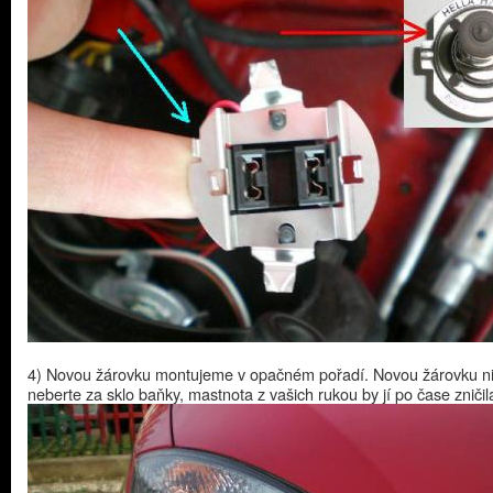
4) Novou žárovku montujeme v opačném pořadí. Novou žárovku n
neberte za sklo baňky, mastnota z vašich rukou by jí po čase zničil