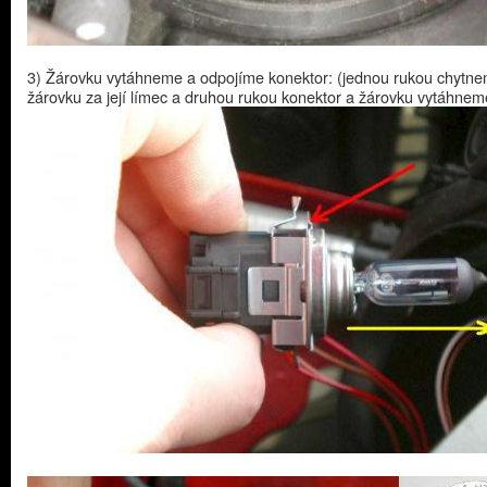
3) Žárovku vytáhneme a odpojíme konektor: (jednou rukou chytn
žárovku za její límec a druhou rukou konektor a žárovku vytáhnem