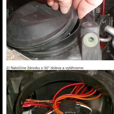
2) Natočíme žárovku o 30° doleva a vytáhneme: