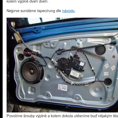
kolem výplně dveří dveří.
Nejprve sundáme tapecírung dle
návodu
.
Povolíme šrouby výplně a kolem dokola utěsníme buď nějakým tě