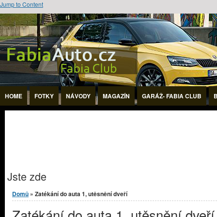
Jump to Content
HOME
FOTKY
NÁVODY
MAGAZÍN
GARÁŽ- FABIA CLUB
Jste zde
Domů
» Zatékání do auta 1, utěsnění dveří
Zatékání do auta 1, utěsnění dveří