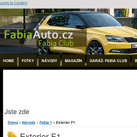
Jump to Content
HOME
FOTKY
NÁVODY
MAGAZÍN
GARÁŽ- FABIA CLUB
Jste zde
Domů
»
Návody
»
Fabia 1
» Exterier F1
Exterier F1