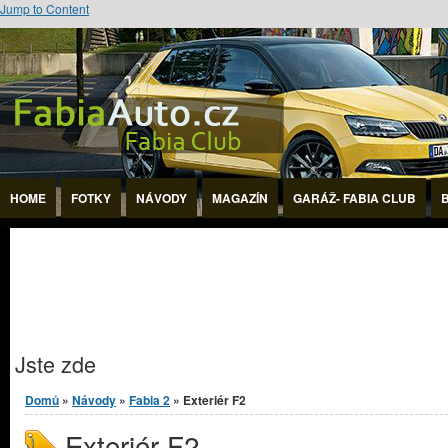
Jump to Content
HOME
FOTKY
NÁVODY
MAGAZÍN
GARÁŽ- FABIA CLUB
Jste zde
Domů
»
Návody
»
Fabia 2
» Exteriér F2
Exteriér F2