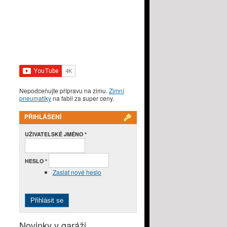
Nepodceňujte přípravu na zimu.
Zimní
pneumatiky
na fabii za super ceny.
PŘIHLÁŠENÍ
UŽIVATELSKÉ JMÉNO
*
HESLO
*
Zaslat nové heslo
Novinky v garáži