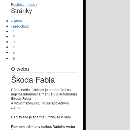
Posílejte návody
Stránky
« první
‹ předchozí
1
2
3
4
5
6
O webu
Škoda Fabia
Cílem našich stránek je shromáždit co
nejvíce informací a manuálů o automobilu
Škoda Fabia
.
A vytvořit komunitu lidí se společným
zájmem.
Registrace je zdarma! Přidej se k nám.
Pomozte nám s tvourbou Vašeho webu