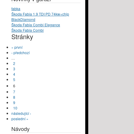
fabka
Škoda Fabia 1.9 TDI PD 74kw+chip
BlackDiamond
Škoda Fabia Combi Elegance
Škoda Fabia Combi
Stránky
« první
‹ předchozí
…
2
3
4
5
6
7
8
9
10
následující ›
poslední »
Návody