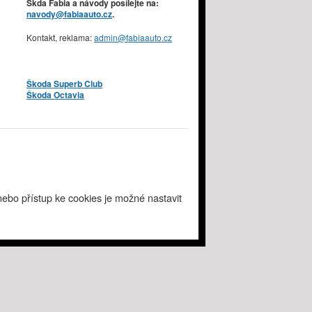
Škda Fabia a návody posílejte na:
navody@fabiaauto.cz
.
Kontakt, reklama:
admin@fabiaauto.cz
Škoda Superb Club
Škoda Octavia
ebo přístup ke cookies je možné nastavit