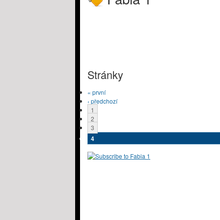
Stránky
« první
‹ předchozí
1
2
3
4