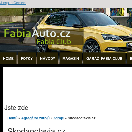
Jump to Content
HOME
FOTKY
NÁVODY
MAGAZÍN
GARÁŽ- FABIA CLUB
Jste zde
Domů
»
Agregátor zdrojů
»
Zdroje
» Skodaoctavia.cz
Skodaoctavia.cz