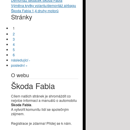
Demontáž sedaček Škoda Fabia
Výměna krytky volantu/demontáž airbagu
Škoda Fabia 1,4 druhy motorů
Stránky
1
2
3
4
5
6
následující ›
poslední »
O webu
Škoda Fabia
Cílem našich stránek je shromáždit co
nejvíce informací a manuálů o automobilu
Škoda Fabia
.
A vytvořit komunitu lidí se společným
zájmem.
Registrace je zdarma! Přidej se k nám.