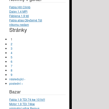
Fabia Hill Climb
Daisy 1.4 MPi
Fábiena 1.9 tdi
Fabia alias Obyčejné Tdi
nikomu nedam
Stránky
1
2
3
4
5
6
7
8
9
následující ›
poslední »
Bazar
Fabia 1.9 TDI 74 kw 101k!!!
Motor 1.9 TDi 74kw
originální výfuk Remus