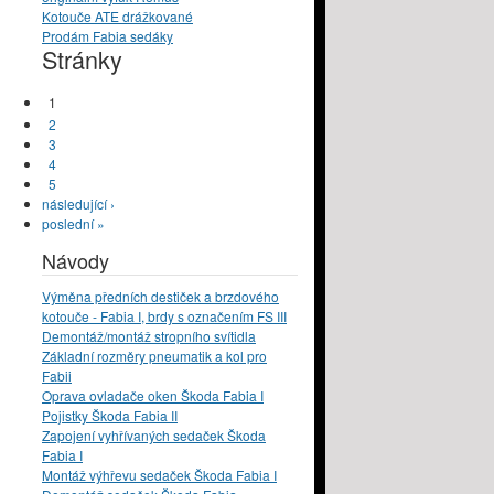
Kotouče ATE drážkované
Prodám Fabia sedáky
Stránky
1
2
3
4
5
následující ›
poslední »
Návody
Výměna předních destiček a brzdového
kotouče - Fabia I, brdy s označením FS III
Demontáž/montáž stropního svítidla
Základní rozměry pneumatik a kol pro
Fabii
Oprava ovladače oken Škoda Fabia I
Pojistky Škoda Fabia II
Zapojení vyhřívaných sedaček Škoda
Fabia I
Montáž výhřevu sedaček Škoda Fabia I