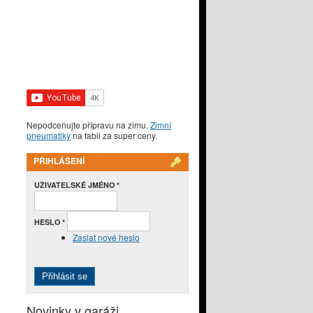
Nepodceňujte přípravu na zimu.
Zimní
pneumatiky
na fabii za super ceny.
PŘIHLÁŠENÍ
UŽIVATELSKÉ JMÉNO
*
HESLO
*
Zaslat nové heslo
Novinky v garáži