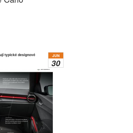
jí typické designové
JUN
30