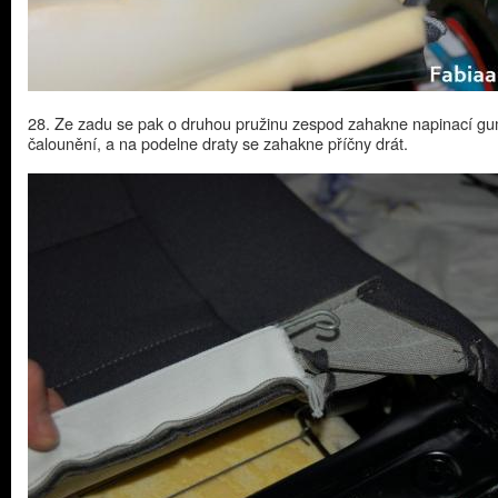
28. Ze zadu se pak o druhou pružinu zespod zahakne napinací g
čalounění, a na podelne draty se zahakne příčny drát.