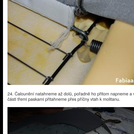
24. Čalounění natahneme až dolů, pořadně ho přitom napneme a v
části třemi paskami přitahneme přes příčny vtah k molitanu.