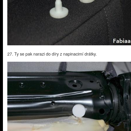
27. Ty se pak narazi do díry z napinacimí drátky.