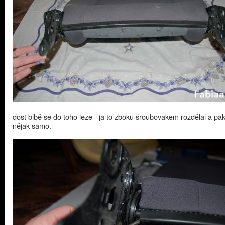
dost blbě se do toho leze - ja to zboku šroubovakem rozdělal a pak
nějak samo.