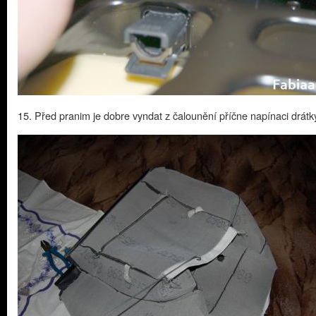
15. Před pranim je dobre vyndat z čalounění příčne napínaci drátk