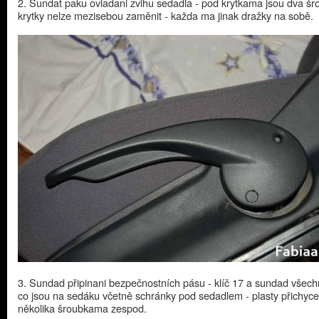
2. Sundat paku ovladani zvihu sedadla - pod krytkama jsou dva šr
krytky nelze mezisebou zaměnit - každa ma jinak dražky na sobě.
3. Sundad připinani bezpečnostních pásu - klíč 17 a sundad všech
co jsou na sedáku včetně schránky pod sedadlem - plasty přichyc
několika šroubkama zespod.