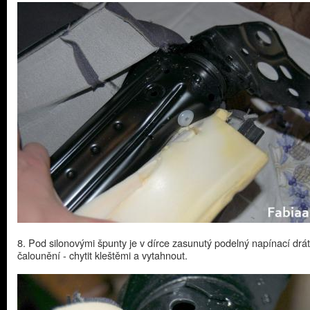
8. Pod silonovými špunty je v dírce zasunutý podelný napínací drát
čalounění - chytit kleštěmi a vytahnout.