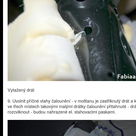
Vytažený drát
9. Uvolnit příčné vtahy čalounění - v molitanu je zastřiknutý drát a
ve třech místech takovými malými drátky čalounění přitahnuté - dr
rozcviknout - budou nahrazené el. stahovacimi paskami.