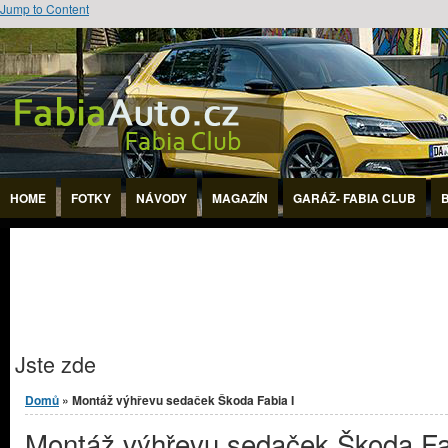
Jump to Content
HOME
FOTKY
NÁVODY
MAGAZÍN
GARÁŽ- FABIA CLUB
Jste zde
Domů
» Montáž výhřevu sedaček Škoda Fabia I
Montáž výhřevu sedaček Škoda Fa