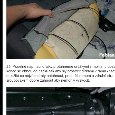
25. Podelné napínací drátky protahneme drážkymi v molitanu doz
konce se ohnou do háčku tak aby šly prostrčit dírkami v rámu - tad
duležité co nejvíce dráty natáhnout, prostrčit rámem a zdruhé stra
šroubovakem dobře zahnout aby nemohly vyskočit.