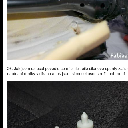
26. Jak jsem už psal povedlo se mi zničit bile silonové špunty zajišťu
napínací drátky v dírach a tak jsem si musel usoustružit nahradní.