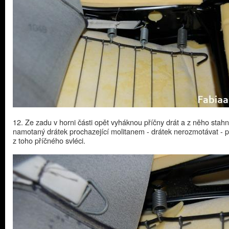
12. Ze zadu v horni části opět vyháknou příčny drát a z něho stah
namotaný drátek prochazející molitanem - drátek nerozmotávat - 
z toho příčného svléci.