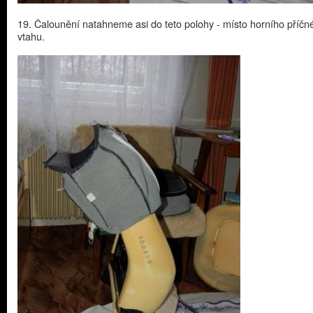
19. Čalounění natahneme asi do teto polohy - místo horního příčn
vtahu.