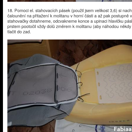
18. Pomoci el. stahovacích pásek (použil jsem velikost 3,6) si na
čalounění na přitažení k molitanu v horní části a až pak postupně v
stahovačky dotahneme, odcvakneme konce a upinaci hlavičku pás
prstem pootočil vždy dolů změrem k molitanu (aby náhodou někdy
tlačit do zad.