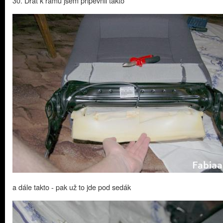
30. Drát k rámu jsem připevnil takto
a dále takto - pak už to jde pod sedák