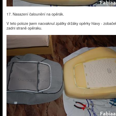
17. Nasazení čalounění na opěrák.
V teto poloze jsem nacvaknul zpátky držáky opěrky hlavy - zobače
zadni straně opěraku.