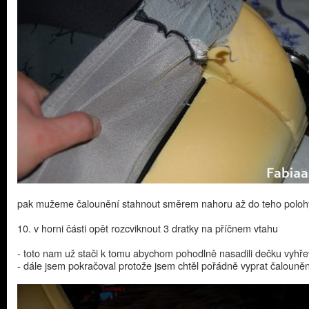
pak mužeme čalounění stahnout směrem nahoru až do teho poloh
10. v horni části opět rozcviknout 3 dratky na příčnem vtahu
- toto nam už stači k tomu abychom pohodlně nasadili dečku vyhř
- dále jsem pokračoval protože jsem chtěl pořádně vyprat čalouněn