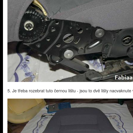
5. Je třeba rozebrat tuto černou lištu - jsou to dvě lišty nacvaknute