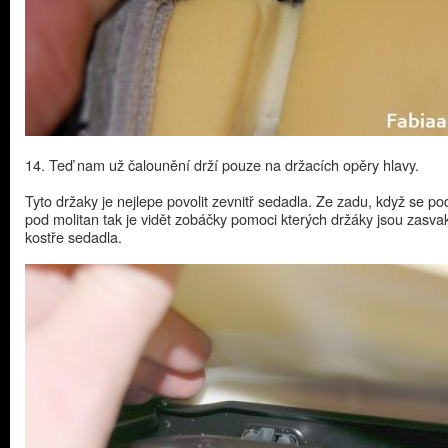
14. Teď nam už čalounění drží pouze na držacích opěry hlavy.
Tyto držaky je nejlepe povolit zevnitř sedadla. Ze zadu, když se p
pod molitan tak je vidět zobáčky pomoci kterých držáky jsou zasvak
kostře sedadla.