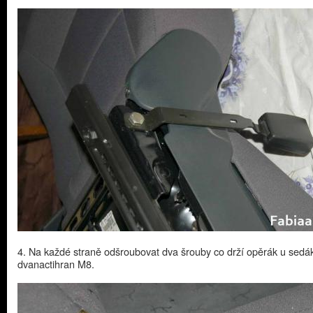
4. Na každé straně odšroubovat dva šrouby co drží opěrák u sedá
dvanactihran M8.