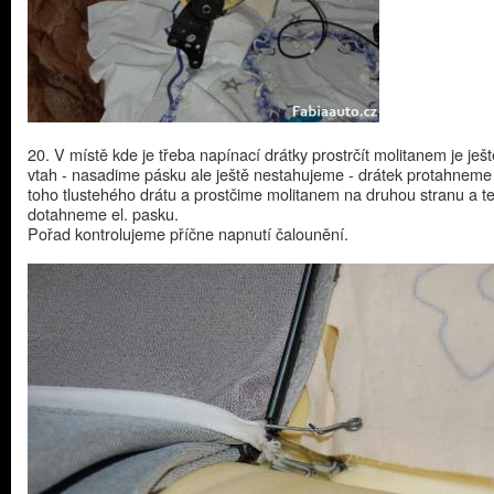
20. V místě kde je třeba napínací drátky prostrčít molitanem je ješ
vtah - nasadime pásku ale ještě nestahujeme - drátek protahnem
toho tlustehého drátu a prostčime molitanem na druhou stranu a t
dotahneme el. pasku.
Pořad kontrolujeme příčne napnutí čalounění.