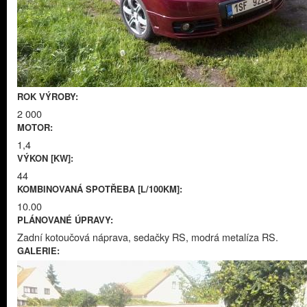
ROK VÝROBY:
2 000
MOTOR:
1,4
VÝKON [KW]:
44
KOMBINOVANÁ SPOTŘEBA [L/100KM]:
10.00
PLÁNOVANÉ ÚPRAVY:
Zadní kotoučová náprava, sedačky RS, modrá metalíza RS.
GALERIE: