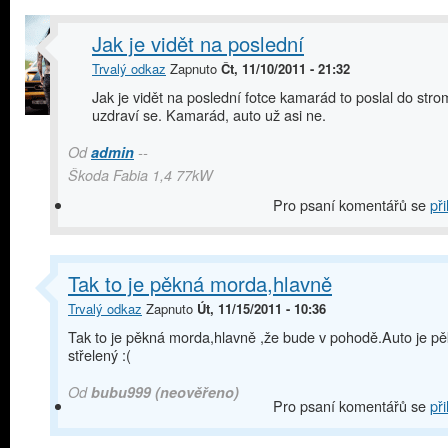
Jak je vidět na poslední
Trvalý odkaz
Zapnuto
Čt, 11/10/2011 - 21:32
Jak je vidět na poslední fotce kamarád to poslal do stro
uzdraví se. Kamarád, auto už asi ne.
Od
admin
--
Škoda Fabia 1,4 77kW
Pro psaní komentářů se
při
Tak to je pěkná morda,hlavně
Trvalý odkaz
Zapnuto
Út, 11/15/2011 - 10:36
Tak to je pěkná morda,hlavně ,že bude v pohodě.Auto je p
střelený :(
Od
bubu999 (neověřeno)
Pro psaní komentářů se
při