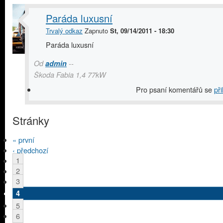
Paráda luxusní
Trvalý odkaz
Zapnuto
St, 09/14/2011 - 18:30
Paráda luxusní
Od
admin
--
Škoda Fabia 1,4 77kW
Pro psaní komentářů se
při
Stránky
« první
‹ předchozí
1
2
3
4
5
6