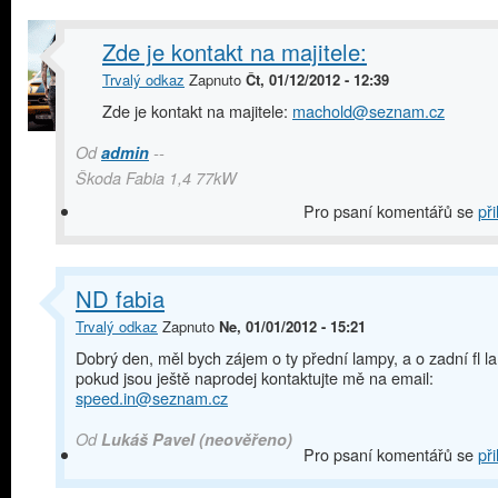
Zde je kontakt na majitele:
Trvalý odkaz
Zapnuto
Čt, 01/12/2012 - 12:39
Zde je kontakt na majitele:
machold@seznam.cz
Od
admin
--
Škoda Fabia 1,4 77kW
Pro psaní komentářů se
při
ND fabia
Trvalý odkaz
Zapnuto
Ne, 01/01/2012 - 15:21
Dobrý den, měl bych zájem o ty přední lampy, a o zadní fl 
pokud jsou ještě naprodej kontaktujte mě na email:
speed.in@seznam.cz
Od
Lukáš Pavel (neověřeno)
Pro psaní komentářů se
při