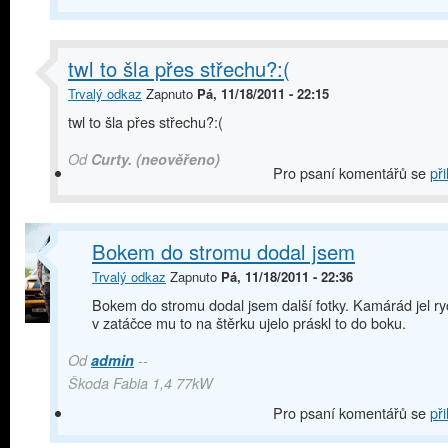
twl to šla přes střechu?:(
Trvalý odkaz
Zapnuto
Pá, 11/18/2011 - 22:15
twl to šla přes střechu?:(
Od
Curty. (neověřeno)
Pro psaní komentářů se
při
Bokem do stromu dodal jsem
Trvalý odkaz
Zapnuto
Pá, 11/18/2011 - 22:36
Bokem do stromu dodal jsem další fotky. Kamárád jel ry
v zatáčce mu to na štěrku ujelo práskl to do boku.
Od
admin
--
Škoda Fabia 1,4 77kW
Pro psaní komentářů se
při