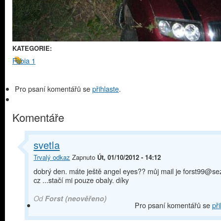
KATEGORIE:
Fabia 1
Pro psaní komentářů se
přihlaste
.
Komentáře
svetla
Trvalý odkaz
Zapnuto
Út, 01/10/2012 - 14:12
dobrý den. máte ještě angel eyes?? můj mail je forst99@s
cz ...stačí mi pouze obaly. díky
Od
Forst (neověřeno)
Pro psaní komentářů se
při