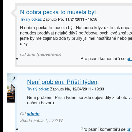
N dobra pecka to musela být.
Trvalý odkaz
Zapnuto
Po, 11/21/2011 - 16:58
N dobra pecka to musela být. Nahodou kdyz uz to tak dopa
nebudes prodávat nejaké díly? potřeboval bych levé zrcátko
jeste by me zajimalo zda ty pruhy jsi mel nastříkané nebo jen 
díky.
Od
Jimi (neověřeno)
Pro psaní komentářů se
při
Není problém. Příští týden,
Trvalý odkaz
Zapnuto
Ne, 12/04/2011 - 19:33
Není problém. Příští týden, se zde objeví díly z tohoto v
našem bazaru.
Od
admin
--
Škoda Fabia 1,4 77kW
Pro psaní komentářů se
při