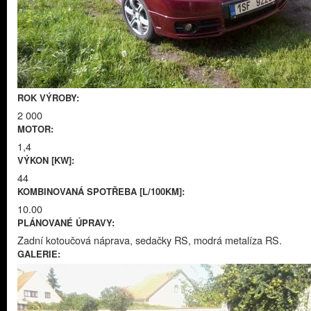
ROK VÝROBY:
2 000
MOTOR:
1,4
VÝKON [KW]:
44
KOMBINOVANÁ SPOTŘEBA [L/100KM]:
10.00
PLÁNOVANÉ ÚPRAVY:
Zadní kotoučová náprava, sedačky RS, modrá metalíza RS.
GALERIE: