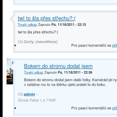
twl to šla přes střechu?:(
Trvalý odkaz
Zapnuto
Pá, 11/18/2011 - 22:15
twl to šla přes střechu?:(
Od
Curty. (neověřeno)
Pro psaní komentářů se
při
Bokem do stromu dodal jsem
Trvalý odkaz
Zapnuto
Pá, 11/18/2011 - 22:36
Bokem do stromu dodal jsem další fotky. Kamárád jel ry
v zatáčce mu to na štěrku ujelo práskl to do boku.
Od
admin
--
Škoda Fabia 1,4 77kW
Pro psaní komentářů se
při