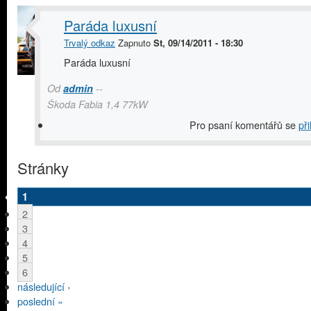
Paráda luxusní
Trvalý odkaz
Zapnuto
St, 09/14/2011 - 18:30
Paráda luxusní
Od
admin
--
Škoda Fabia 1,4 77kW
Pro psaní komentářů se
při
Stránky
1
2
3
4
5
6
následující ›
poslední »