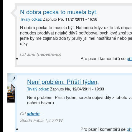
N dobra pecka to musela být.
Trvalý odkaz
Zapnuto
Po, 11/21/2011 - 16:58
N dobra pecka to musela být. Nahodou kdyz uz to tak dopa
nebudes prodávat nejaké díly? potřeboval bych levé zrcátko
jeste by me zajimalo zda ty pruhy jsi mel nastříkané nebo jen 
díky.
Od
Jimi (neověřeno)
Pro psaní komentářů se
při
Není problém. Příští týden,
Trvalý odkaz
Zapnuto
Ne, 12/04/2011 - 19:33
Není problém. Příští týden, se zde objeví díly z tohoto v
našem bazaru.
Od
admin
--
Škoda Fabia 1,4 77kW
Pro psaní komentářů se
při