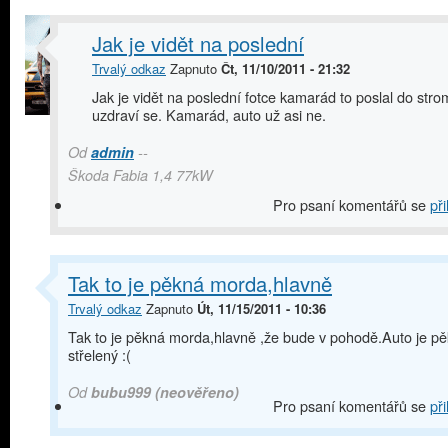
Jak je vidět na poslední
Trvalý odkaz
Zapnuto
Čt, 11/10/2011 - 21:32
Jak je vidět na poslední fotce kamarád to poslal do stro
uzdraví se. Kamarád, auto už asi ne.
Od
admin
--
Škoda Fabia 1,4 77kW
Pro psaní komentářů se
při
Tak to je pěkná morda,hlavně
Trvalý odkaz
Zapnuto
Út, 11/15/2011 - 10:36
Tak to je pěkná morda,hlavně ,že bude v pohodě.Auto je p
střelený :(
Od
bubu999 (neověřeno)
Pro psaní komentářů se
při