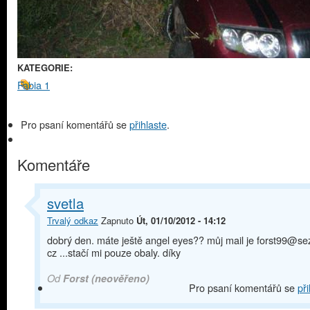
KATEGORIE:
Fabia 1
Pro psaní komentářů se
přihlaste
.
Komentáře
svetla
Trvalý odkaz
Zapnuto
Út, 01/10/2012 - 14:12
dobrý den. máte ještě angel eyes?? můj mail je forst99@s
cz ...stačí mi pouze obaly. díky
Od
Forst (neověřeno)
Pro psaní komentářů se
při