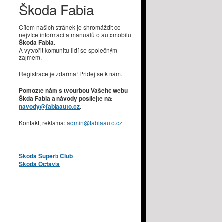
Škoda Fabia
Cílem našich stránek je shromáždit co
nejvíce informací a manuálů o automobilu
Škoda Fabia
.
A vytvořit komunitu lidí se společným
zájmem.
Registrace je zdarma! Přidej se k nám.
Pomozte nám s tvourbou Vašeho webu
Škda Fabia a návody posílejte na:
navody@fabiaauto.cz
.
Kontakt, reklama:
admin@fabiaauto.cz
Škoda Superb Club
Škoda Octavia