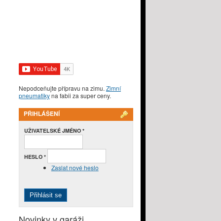
Nepodceňujte přípravu na zimu.
Zimní
pneumatiky
na fabii za super ceny.
PŘIHLÁŠENÍ
UŽIVATELSKÉ JMÉNO
*
HESLO
*
Zaslat nové heslo
Novinky v garáži