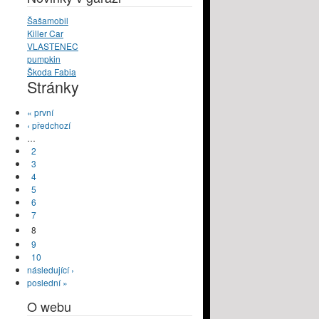
Šašamobil
Killer Car
VLASTENEC
pumpkin
Škoda Fabia
Stránky
« první
‹ předchozí
…
2
3
4
5
6
7
8
9
10
následující ›
poslední »
O webu