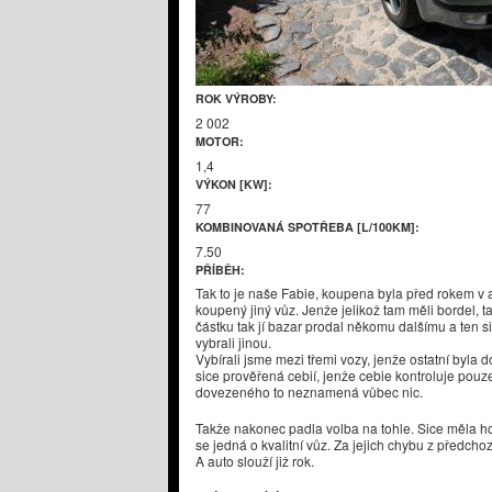
ROK VÝROBY:
2 002
MOTOR:
1,4
VÝKON [KW]:
77
KOMBINOVANÁ SPOTŘEBA [L/100KM]:
7.50
PŘÍBĚH:
Tak to je naše Fabie, koupena byla před rokem v 
koupený jiný vůz. Jenže jelikož tam měli bordel, ta
částku tak jí bazar prodal někomu dalšímu a ten s
vybrali jinou.
Vybírali jsme mezi třemi vozy, jenže ostatní byla
sice prověřená cebií, jenže cebie kontroluje pouze
dovezeného to neznamená vůbec nic.
Takže nakonec padla volba na tohle. Sice měla horš
se jedná o kvalitní vůz. Za jejich chybu z předcho
A auto slouží již rok.