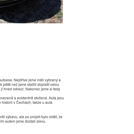
autoesa. Nejdříve jsme měli vybraný a
k ještě než jsme stačili doplatit celou
i jí hned odvezl. Nakonec jsme si tedy
 dovezená a evidentně stočená. Auta jsou
 historii v Čechách, takže u auta
í výbavu, ale po projetí bylo vidět, že
zím autem jsme dostali slevu.