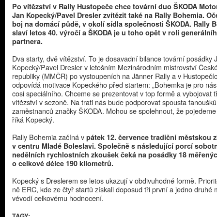
Po vítězství v Rally Hustopeče chce tovární duo ŠKODA Moto
Jan Kopecký/Pavel Dresler zvítězit také na Rally Bohemia. O
boj na domácí půdě, v okolí sídla společnosti ŠKODA. Rally 
slaví letos 40. výročí a ŠKODA je u toho opět v roli generální
partnera.​
​Dva starty, dvě vítězství. To je dosavadní bilance tovární posádky 
Kopecký/Pavel Dresler v letošním Mezinárodním mistrovství Česk
republiky (MMČR) po vystoupeních na Jänner Rally a v Hustopečí
odpovídá motivace Kopeckého před startem: „Bohemka je pro nás
cosi speciálního. Chceme se prezentovat v top formě a vybojovat tř
vítězství v sezoně. Na trati nás bude podporovat spousta fanoušků
zaměstnanců značky ŠKODA. Mohou se spolehnout, že pojedeme 
říká Kopecký.
Rally Bohemia začíná v ​
pátek 12. července​
tradiční městskou 
v centru Mladé Boleslavi. Společně s následující porcí sobot
nedělních rychlostních zkoušek čeká na posádky 18 měřený
o celkové délce 190 kilometrů.
Kopecký s Dreslerem se letos ukazují v obdivuhodné formě. Priorit
ně ERC, kde ze čtyř startů získali doposud tři první a jedno druhé 
vévodí celkovému hodnocení.
TAGY: