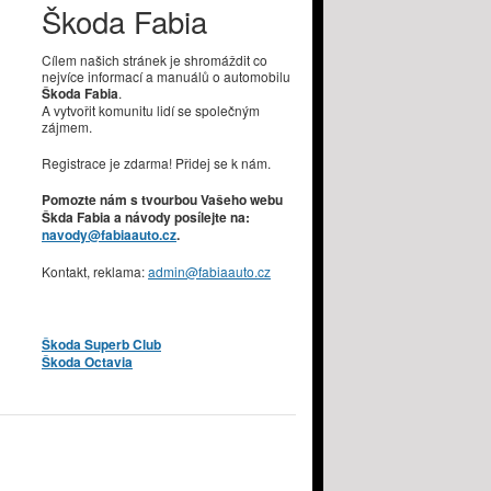
Škoda Fabia
Cílem našich stránek je shromáždit co
nejvíce informací a manuálů o automobilu
Škoda Fabia
.
A vytvořit komunitu lidí se společným
zájmem.
Registrace je zdarma! Přidej se k nám.
Pomozte nám s tvourbou Vašeho webu
Škda Fabia a návody posílejte na:
navody@fabiaauto.cz
.
Kontakt, reklama:
admin@fabiaauto.cz
Škoda Superb Club
Škoda Octavia