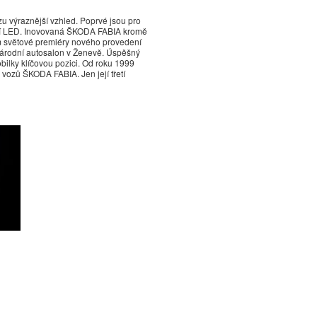
u výraznější vzhled. Poprvé jsou pro
ogií LED. Inovovaná ŠKODA FABIA kromě
těm světové premiéry nového provedení
rodní autosalon v Ženevě. Úspěšný
ilky klíčovou pozici. Od roku 1999
 vozů ŠKODA FABIA. Jen její třetí