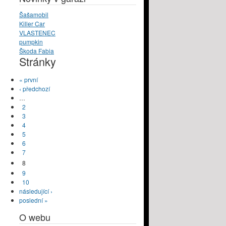
Šašamobil
Killer Car
VLASTENEC
pumpkin
Škoda Fabia
Stránky
« první
‹ předchozí
…
2
3
4
5
6
7
8
9
10
následující ›
poslední »
O webu