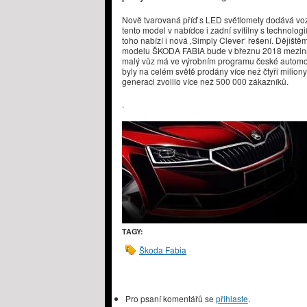
Nově tvarovaná příď s LED světlomety dodává voz
tento model v nabídce i zadní svítilny s technol
toho nabízí i nová ‚Simply Clever‘ řešení. Dějiš
modelu ŠKODA FABIA bude v březnu 2018 meziná
malý vůz má ve výrobním programu české automob
byly na celém světě prodány více než čtyři miliony
generaci zvolilo více než 500 000 zákazníků.
​.
TAGY:
Škoda Fabia
Pro psaní komentářů se
přihlaste
.