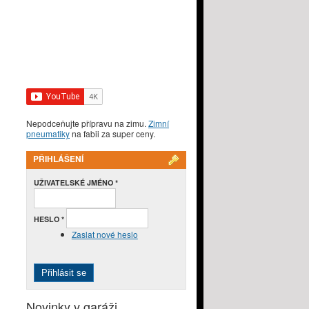
Nepodceňujte přípravu na zimu.
Zimní
pneumatiky
na fabii za super ceny.
PŘIHLÁŠENÍ
UŽIVATELSKÉ JMÉNO
*
HESLO
*
Zaslat nové heslo
Novinky v garáži