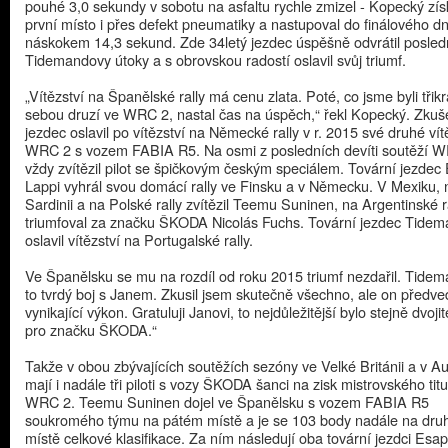
pouhé 3,0 sekundy v sobotu na asfaltu rychle zmizel - Kopecký zís
první místo i přes defekt pneumatiky a nastupoval do finálového d
náskokem 14,3 sekund. Zde 34letý jezdec úspěšně odvrátil posled
Tidemandovy útoky a s obrovskou radostí oslavil svůj triumf.
„Vítězství na Španělské rally má cenu zlata. Poté, co jsme byli třikr
sebou druzí ve WRC 2, nastal čas na úspěch,“ řekl Kopecký. Zkuš
jezdec oslavil po vítězství na Německé rally v r. 2015 své druhé vít
WRC 2 s vozem FABIA R5. Na osmi z posledních devíti soutěží W
vždy zvítězil pilot se špičkovým českým speciálem. Tovární jezde
Lappi vyhrál svou domácí rally ve Finsku a v Německu. V Mexiku, 
Sardinii a na Polské rally zvítězil Teemu Suninen, na Argentinské r
triumfoval za značku ŠKODA Nicolás Fuchs. Tovární jezdec Tide
oslavil vítězství na Portugalské rally.
Ve Španělsku se mu na rozdíl od roku 2015 triumf nezdařil. Tidem
to tvrdý boj s Janem. Zkusil jsem skutečně všechno, ale on předve
vynikající výkon. Gratuluji Janovi, to nejdůležitější bylo stejně dvojit
pro značku ŠKODA.“
Takže v obou zbývajících soutěžích sezóny ve Velké Británii a v Aus
mají i nadále tři piloti s vozy ŠKODA šanci na zisk mistrovského titu
WRC 2. Teemu Suninen dojel ve Španělsku s vozem FABIA R5
soukromého týmu na pátém místě a je se 103 body nadále na dr
místě celkové klasifikace. Za ním následují oba tovární jezdci Esa