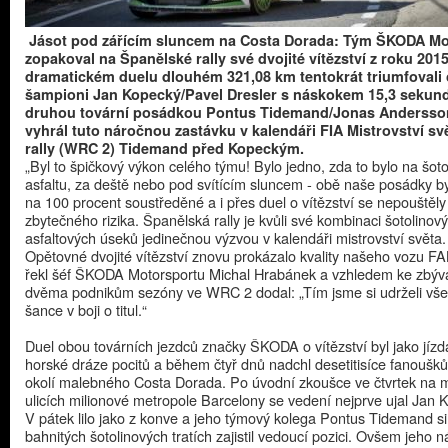
Jásot pod zářícím sluncem na Costa Dorada: Tým ŠKODA Mo
zopakoval na Španělské rally své dvojité vítězství z roku 201
dramatickém duelu dlouhém 321,08 km tentokrát triumfovali 
šampioni Jan Kopecký/Pavel Dresler s náskokem 15,3 sekun
druhou tovární posádkou Pontus Tidemand/Jonas Andersson
vyhrál tuto náročnou zastávku v kalendáři FIA Mistrovství sv
rally (WRC 2) Tidemand před Kopeckým.
​„Byl to špičkový výkon celého týmu! Bylo jedno, zda to bylo na šot
asfaltu, za deště nebo pod svítícím sluncem - obě naše posádky by
na 100 procent soustředěné a i přes duel o vítězství se nepouštěly
zbytečného rizika. Španělská rally je kvůli své kombinaci šotolinov
asfaltových úseků jedinečnou výzvou v kalendáři mistrovství světa.
Opětovné dvojité vítězství znovu prokázalo kvality našeho vozu F
řekl šéf ŠKODA Motorsportu Michal Hrabánek a vzhledem ke zbýv
dvěma podnikům sezóny ve WRC 2 dodal: „Tím jsme si udrželi vš
šance v boji o titul.“
Duel obou továrních jezdců značky ŠKODA o vítězství byl jako jízd
horské dráze pocitů a během čtyř dnů nadchl desetitisíce fanoušků 
okolí malebného Costa Dorada. Po úvodní zkoušce ve čtvrtek na 
ulicích milionové metropole Barcelony se vedení nejprve ujal Jan 
V pátek lilo jako z konve a jeho týmový kolega Pontus Tidemand si
bahnitých šotolinových tratích zajistil vedoucí pozici. Ovšem jeho 