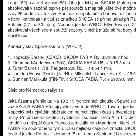
Lappi (82) a Jan Kopecký (80). Oba jezdci týmu ŠKODA Motorspo
absolvovali v sezóně teprve pět soutěží a mají tak ještě dvě možnos
vždy 25 bodů za vítězství. Suninen naopak může bodovat už jen j
Všichni kandidáti na titul se značkou ŠKODA se přímo utkají při Ra
Británie (27. až 30. října). Vedoucí jezdec WRC 2 Elfyn Evans (120
absolvoval všech sedm soutěží sezóny, v nichž může sbírat body 
klasifikace.
Konečný stav Španělské rally (WRC 2):
1. Kopecký/Dresler (CZ/CZ); ŠKODA FABIA R5; 3:22:08,7 hod.
2. Tidemand/Andersson (S/S); ŠKODA FABIA R5; + 0:15,3 min.
3. Turan/Zsiros (H/H); Peugeot 208 R5; + 14:54,1 min.
4. van den Heuvel/Dockx (NL/NL); Mitsubishi Lancer Evo X; + 25:0
5. Suninen/Markkula (FIN/FIN); ŠKODA FABIA R5; + 29:09,0 min.
Číslo pro Německou rally: 18
Jaká úžasná přehlídka: Na 18 z 19 rychlostních zkoušek Španělské 
vůz ŠKODA FABIA R5 nejrychlejší ve třídě WRC 2. Tovární jezdec
Kopecký byl největším sběratelem nejrychlejších časů s dvanácti p
místy. Přitom se na nejdelší rychlostní zkoušce „Terra Alta 1“ v dé
km dělil o nejlepší čas s Francouzem Julienem Maurinem, který je
FABIA R5 soukromého týmu. Další nejlepší časy pro značku ŠKOD
tovární jezdec Pontus Tidemand (5) a Teemu Suninen (1) s vozem