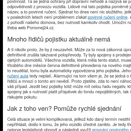
povinnost. Ta se jedná ochrany při dopravní nehodě a nazývá se po
odpovědnosti z provozu vozidla. Lidově má tato pojistka poměrně 
název, a to povinné ručení. Sjednat ho dnes není nic složitého, jeli
v posledních letech není problémem získat
povinné ručení online
. 
z pohodlí našeho domova, bez nutnosti kamkoliv chodit. Umožní n
třeba web Porovnej24.cz.
Mnoho řidičů pojistku aktuálně nemá
A ti nikoliv proto, že by ji neuzavřeli. Může za to nová zákonná úpr
definitivně zrušila takzvané polopřevody. Ty byly spojeny s prodej
ojetých automobilů. Všechna vozidla, která měla tento statut, muse
třicátého dne měsíce června definitivně převedena na nového maji
to neudělal, tomu byla automaticky vypovězena jeho pojistka. Jeh
ručení auta
tedy neplatí. Alarmující na tom všem je, že se jedná o t
řidičů a mnozí o tomto ani nevědí. Proto zjistěte, zda to není náho
váš případ. Jezdit bez pojistky totiž může mít celou řadu negativ, k
spojeny jak s nutností platit příspěvek do fondu nepojištěných, tak i
riskujete pokutu.
Jak z toho ven? Pomůže rychlé sjednání
Celá situace je velmi komplikovaná, jelikož kdo daný termín nestihl
nepřihlásil, došlo k tomu, že jeho vozidlo úředně zaniklo. Je tedy t
nejprve legislativně obnovit a následně využít
srovnání povinného 