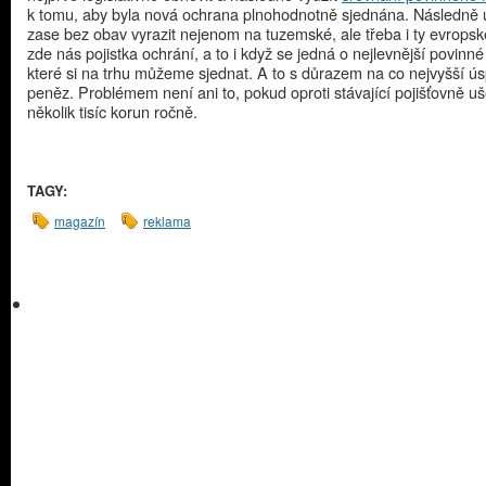
k tomu, aby byla nová ochrana plnohodnotně sjednána. Následně 
zase bez obav vyrazit nejenom na tuzemské, ale třeba i ty evropské 
zde nás pojistka ochrání, a to i když se jedná o nejlevnější povinné
které si na trhu můžeme sjednat. A to s důrazem na co nejvyšší ú
peněz. Problémem není ani to, pokud oproti stávající pojišťovně uš
několik tisíc korun ročně.
TAGY:
magazín
reklama