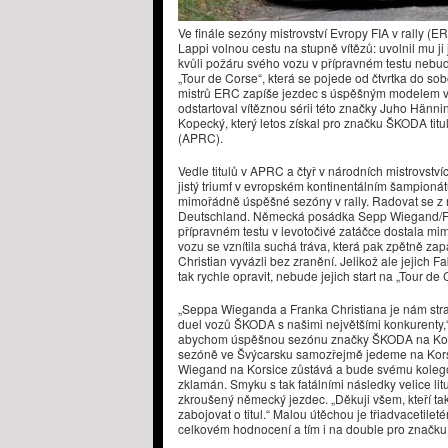
Ve finále sezóny mistrovství Evropy FIA v rally 
Lappi volnou cestu na stupně vítězů: uvolnil mu j
kvůli požáru svého vozu v přípravném testu nebud
„Tour de Corse“, která se pojede od čtvrtka do so
mistrů ERC zapíše jezdec s úspěšným modelem v
odstartoval vítěznou sérii této značky Juho Hänni
Kopecký, který letos získal pro značku ŠKODA titu
(APRC).
​Vedle titulů v APRC a čtyř v národních mistrovstv
jistý triumf v evropském kontinentálním šampion
mimořádně úspěšné sezóny v rally. Radovat se 
Deutschland. Německá posádka Sepp Wiegand/Fr
přípravném testu v levotočivé zatáčce dostala mim
vozu se vznítila suchá tráva, která pak zpětně za
Christian vyvázli bez zranění. Jelikož ale jejich
tak rychle opravit, nebude jejich start na „Tour de
„Seppa Wieganda a Franka Christiana je nám strašn
duel vozů ŠKODA s našimi největšími konkurenty,“ 
abychom úspěšnou sezónu značky ŠKODA na Korsice
sezóně ve Švýcarsku samozřejmě jedeme na Kor
Wiegand na Korsice zůstává a bude svému kolego
zklamán. Smyku s tak fatálními následky velice lituj
zkroušený německý jezdec. „Děkuji všem, kteří ta
zabojovat o titul.“ Malou útěchou je třiadvacetil
celkovém hodnocení a tím i na double pro značk