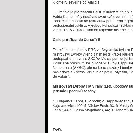
kilometrů severně od Ajaccia.
… Francie je pro značku ŠKODA důležitá nejen j
Fabia Combi měly nedávno svou světovou premié
toho je tato značka od roku 2004 partnerem legen
profesionální cyklisty. Výrobou kol položili zakl
v roce 1895 základní kámen úspěšné historie této
Číslo pro „Tour de Corse“: 5
Triumf na minulé rally ERC ve Švýcarsku byl pro 
mistrovství Evropy v jeho zatím ještě krátké kariéře
podepsal smlouvu se ŠKODA Motorsport, dojel hn
Polsku na prvním místě. V roce 2013 byl Lappi ak
šampionátu (APRC), ale na konci sezóny triumfov
následovala vítězství číslo tři až pět v Lotyšsku, S
du Valais“.
Mistrovství Evropy FIA v rally (ERC), bodový st
jedenácti podniků sezóny:
1. Esapekka Lappi, 162 bodů; 2. Sepp Wiegand, 12
Kajetanowicz, 100; 5. Václav Pech, 63; 6. Vasily Gr
Tänak, 44; 9. Bruno Magalhães, 44; 9. Robert Kub
TAGY: