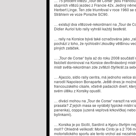
… 75 procent vítězů „Tour de Corse“ jsou Francou
stupních vítězů jezdec z Francie 42x. Jediný němec
Herbert Linge. Ten zde triumfoval v roce 1960 s
Strählem ve voze Porsche SC90.
… existují dva vítězové-rekordmani na „Tour de 
Didier Auriol tuto rally vyhráli každý šestkrát.
… rally na Korsice bývá také označována jako „ra
pochází z toho, že rychlostní zkoušky většinou ved
plných zatáček.
… „Tour de Corse“ byla až do roku 2008 součástí mi
tisíciletí dominoval na Korsice devítinásobný mistr
mistr světa-rekordman zde zvítězil čtyřikrát za se
… Ajaccio, sídlo rally centra, má jednoho velice
narodil Napoleon Bonaparte. Ještě dnes je možné
francouzského císaře, včetně padacích dveří, kte
svém útěku z Korsiky opustil.
… diváci mohou na „Tour de Corse“ narazit na vol
prasata? Z jejich masa se vyrábějí typické místní 
panenka), coppa (uzená vepřová krkovička) nebo f
bylinkami).
… Korsika je po Sicílii, Sardinii a Kypru čtvrtým
moři? Ohledně velikosti: Monte Cinto je s 2 706 m
motoristického sportu ale tento vrchol asi nezahlé