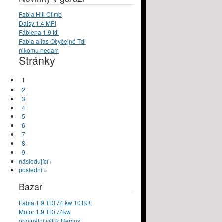
Fabia Hill Climb
Daisy 1.4 MPi
Fábiena 1.9 tdi
Fabia alias Obyčejné Tdi
nikomu nedam
Stránky
1
2
3
4
5
6
7
8
9
následující ›
poslední »
Bazar
Fabia 1.9 TDI 74 kw 101k!!!
Motor 1.9 TDi 74kw
originální výfuk Remus