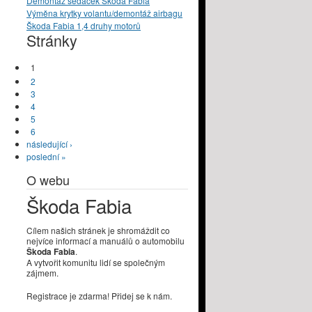
Demontáž sedaček Škoda Fabia
Výměna krytky volantu/demontáž airbagu
Škoda Fabia 1,4 druhy motorů
Stránky
1
2
3
4
5
6
následující ›
poslední »
O webu
Škoda Fabia
Cílem našich stránek je shromáždit co
nejvíce informací a manuálů o automobilu
Škoda Fabia
.
A vytvořit komunitu lidí se společným
zájmem.
Registrace je zdarma! Přidej se k nám.