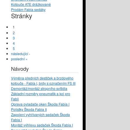
Kotouče ATE drážkované
Prodám Fabia sedáky
Stránky
1
2
3
4
5
následující ›
poslední »
Návody
Výměna předních destiček a brzdového
kotouče - Fabia I, brdy s označením FS III
Demontáž/montáž stropního svítidla
Základní rozměry pneumatik a kol pro
Fabii
Oprava ovladače oken Škoda Fabia I
Pojistky Škoda Fabia II
Zapojení vyhřívaných sedaček Škoda
Fabia I
Montáž výhřevu sedaček Škoda Fabia I