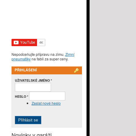
Nepodceňujte přípravu na zimu.
Zimní
pneumatiky
na fabii za super ceny.
PŘIHLÁŠENÍ
UŽIVATELSKÉ JMÉNO
*
HESLO
*
Zaslat nové heslo
Novinky v garáži