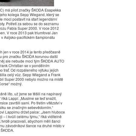
(ERC) má pilot značky ŠKODA Esapekka
i jeho kolega Sepp Wiegand, který se
e moci postavit na start legendární
boty. Potřetí za sebou se do seznamu
ozu Fabia Super 2000. V roce 2012
nen. V roce 2013 pak triumfoval Jan
l v Asijsko-pacifickém šampionátu
ích jen v roce 2014 je tento předčasně
átu pro značku ŠKODA korunou další
z něj ale nebude moci tým ŠKODA AUTO
ank Christian se v pondělním
o trať. Od rozpáleného výfuku jejich
pálila celý vůz. Sepp Wiegand a Frank
 Fabii Super 2000 nebylo možno na místě
 Corse“ možný.
ě líto, už jsme se těšili na napínavý
říká Lappi: „Musíme se teď snažit,
 završili sami. Po třetím vítězství v
siku se značným sebevědomím.“
vi Lappimu držet palce: „Jsem hluboce
i – i kvůli celému týmu,“ říká viditelně
k tvrdě pracovali, abychom měli šanci
etému závodníkovi šance na druhé místo v
u ŠKODA.