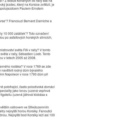
zi? Z dosud konaných 56 rally stál na
ký jezdec, který na Korsice zvítězil, je
e spolujezdcem Paulem-Ernstem
Corse“? Francouzi Bernard Darniche a
lly 10 000 zatáček“? Toto označení
ou po asfaltových horských silnicích,
strovství světa FIA v rally? V tomto
 světa v rally, Sébastien Loeb. Tento
bou v letech 2005 až 2008.
 slavného rodáka? V roce 1769 se zde
 navštívit rodný dům bývalého
rými Napoleon v roce 1793 dům při
ně pobíhající, často polodivoká domácí
speciality jako lonzu (uzená vepřová
igatellu (uzená játrová klobása s
 největším ostrovem ve Středozemním
etry nejvyšší horou Korsiky. Fanoušci
dnou. Nejvyšší bod Korsiky leží asi 100