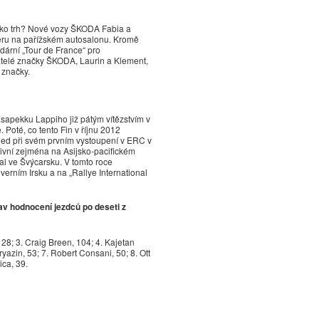
ako trh? Nové vozy ŠKODA Fabia a
ru na pařížském autosalonu. Kromě
dární „Tour de France“ pro
adatelé značky ŠKODA, Laurin a Klement,
 značky.
Esapekku Lappiho již pátým vítězstvím v
. Poté, co tento Fin v říjnu 2012
ed při svém prvním vystoupení v ERC v
tivní zejména na Asijsko-pacifickém
al ve Švýcarsku. V tomto roce
everním Irsku a na „Rallye International
av hodnocení jezdců po deseti z
8; 3. Craig Breen, 104; 4. Kajetan
yazin, 53; 7. Robert Consani, 50; 8. Ott
ica, 39.