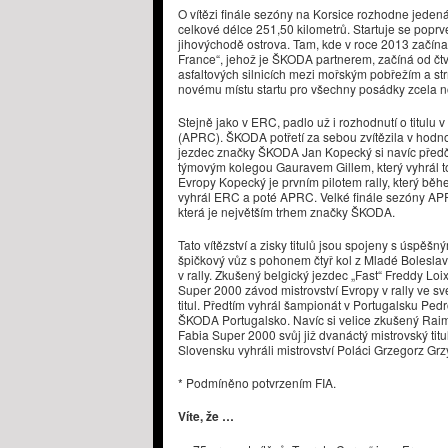
O vítězi finále sezóny na Korsice rozhodne jeden
celkové délce 251,50 kilometrů. Startuje se popr
jihovýchodě ostrova. Tam, kde v roce 2013 začínal
France“, jehož je ŠKODA partnerem, začíná od čtv
asfaltových silnicích mezi mořským pobřežím a st
novému místu startu pro všechny posádky zcela n
Stejně jako v ERC, padlo už i rozhodnutí o titulu v
(APRC). ŠKODA potřetí za sebou zvítězila v hodn
jezdec značky ŠKODA Jan Kopecký si navíc předčasn
týmovým kolegou Gauravem Gillem, který vyhrál tot
Evropy Kopecký je prvním pilotem rally, který běh
vyhrál ERC a poté APRC. Velké finále sezóny APR
která je největším trhem značky ŠKODA.
Tato vítězství a zisky titulů jsou spojeny s úsp
špičkový vůz s pohonem čtyř kol z Mladé Boleslavi
v rally. Zkušený belgický jezdec „Fast“ Freddy Loi
Super 2000 závod mistrovství Evropy v rally ve své v
titul. Předtím vyhrál šampionát v Portugalsku Pe
ŠKODA Portugalsko. Navíc si velice zkušený Rai
Fabia Super 2000 svůj již dvanáctý mistrovský titu
Slovensku vyhráli mistrovství Poláci Grzegorz Gr
* Podmíněno potvrzením FIA.
Víte, že …