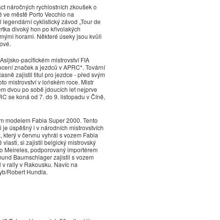
áct náročných rychlostních zkoušek o
vé ve městě Porto Vecchio na
 legendární cyklistický závod „Tour de
rtka divoký hon po křivolakých
rmými horami. Některé úseky jsou kvůli
ové.
 Asijsko-pacifickém mistrovství FIA
ocení značek a jezdců v APRC*. Tovární
ě zajistil titul pro jezdce - před svým
o mistrovství v loňském roce. Mistr
em dvou po sobě jdoucích let nejprve
C se koná od 7. do 9. listopadu v Číně,
ěšným modelem Fabia Super 2000. Tento
 je úspěšný i v národních mistrovstvích
x, který v červnu vyhrál s vozem Fabia
lasti, si zajistil belgický mistrovský
dro Meireles, podporovaný importérem
mund Baumschlager zajistil s vozem
l v rally v Rakousku. Navíc na
zyb/Robert Hundla.