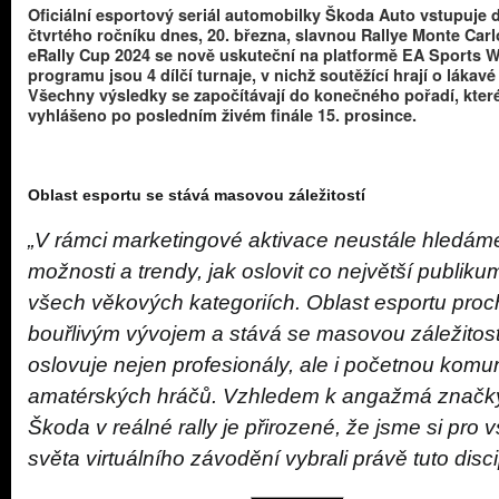
Oficiální esportový seriál automobilky Škoda Auto vstupuje 
čtvrtého ročníku dnes, 20. března, slavnou Rallye Monte Car
eRally Cup 2024 se nově uskuteční na platformě EA Sports 
programu jsou 4 dílčí turnaje, v nichž soutěžící hrají o lákavé
Všechny výsledky se započítávají do konečného pořadí, kter
vyhlášeno po posledním živém finále 15. prosince.
Oblast esportu se stává masovou záležitostí
„V rámci marketingové aktivace neustále hledáme
možnosti a trendy, jak oslovit co největší publiku
všech věkových kategoriích. Oblast esportu proc
bouřlivým vývojem a stává se masovou záležitostí
oslovuje nejen profesionály, ale i početnou komu
amatérských hráčů. Vzhledem k angažmá značk
Škoda v reálné rally je přirozené, že jsme si pro 
světa virtuálního závodění vybrali právě tuto disci