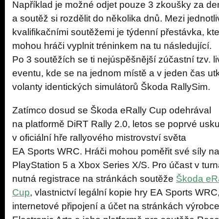
Například je možné odjet pouze 3 zkoušky za de
a soutěž si rozdělit do několika dnů. Mezi jednotl
kvalifikačními soutěžemi je týdenní přestávka, kt
mohou hráči vyplnit tréninkem na tu následující.
Po 3 soutěžích se ti nejúspěšnější zúčastní tzv. l
eventu, kde se na jednom místě a v jeden čas utk
volanty identických simulátorů Škoda RallySim.
Zatímco dosud se Škoda eRally Cup odehrával
na platformě DiRT Rally 2.0, letos se poprvé usk
v oficiální hře rallyového mistrovství světa
EA Sports WRC. Hráči mohou poměřit své síly n
PlayStation 5 a Xbox Series X/S. Pro účast v turna
nutná registrace na stránkách soutěže
Škoda eRa
Cup
, vlastnictví legální kopie hry EA Sports WRC
internetové připojení a účet na stránkách výrobce