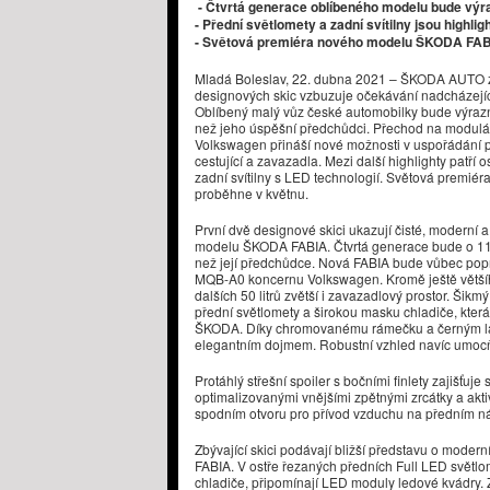
- Čtvrtá generace oblíbeného modelu bude výra
- Přední světlomety a zadní svítilny jsou highli
- Světová premiéra nového modelu ŠKODA FABI
Mladá Boleslav, 22. dubna 2021 – ŠKODA AUTO zv
designových skic vzbuzuje očekávání nadcházejíc
Oblíbený malý vůz české automobilky bude výrazn
než jeho úspěšní předchůdci. Přechod na modul
Volkswagen přináší nové možnosti v uspořádání pro
cestující a zavazadla. Mezi další highlighty patří 
zadní svítilny s LED technologií. Světová prem
proběhne v květnu.
První dvě designové skici ukazují čisté, moderní
modelu ŠKODA FABIA. Čtvrtá generace bude o 111 m
než její předchůdce. Nová FABIA bude vůbec pop
MQB-A0 koncernu Volkswagen. Kromě ještě většího 
dalších 50 litrů zvětší i zavazadlový prostor. Šik
přední světlomety a širokou masku chladiče, která
ŠKODA. Díky chromovanému rámečku a černým l
elegantním dojmem. Robustní vzhled navíc umocňu
Protáhlý střešní spoiler s bočními finlety zajišťu
optimalizovanými vnějšími zpětnými zrcátky a akti
spodním otvoru pro přívod vzduchu na předním ná
Zbývající skici podávají bližší představu o mod
FABIA. V ostře řezaných předních Full LED světlo
chladiče, připomínají LED moduly ledové kvádry. Z