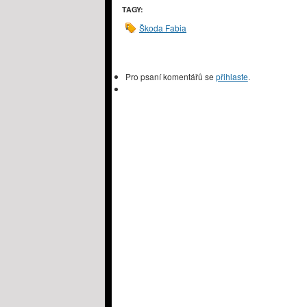
TAGY:
Škoda Fabia
Pro psaní komentářů se
přihlaste
.