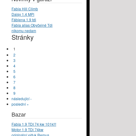
Fabia Hill Climb
Daisy 1.4 MPi
Fábiena 1.9 tdi
Fabia alias Obyčejné Tdi
nikomu nedam
Stránky
1
2
3
4
5
6
7
8
9
následující ›
poslední »
Bazar
Fabia 1.9 TDI 74 kw 101k!!!
Motor 1.9 TDi 74kw
originální výfuk Remus