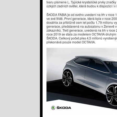
tvaru písmene L. Typické krystalické prvky značk
úzkých zadních světel, která budou k dispozici i v 
ŠKODA FABIA je od svého uvedení na trh v roce 
ve své třídě. První generace, která byla v roce 2
dosáhla za přibližně osm let počtu 1,79 milionu 
generace, představená na autosalonu v Ženevě v 
zákazníků. Třetí generace, uvedená na trh v roce 
roce 2019 se stala za modelem OCTAVIA druhým
ŠKODA. Celkový počet přes 4,5 milionů vyrobený
překonává pouze model OCTAVIA.