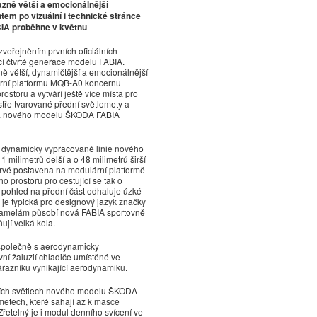
zně větší a emocionálnější
ghtem po vizuální i technické stránce
A proběhne v květnu​
eřejněním prvních oficiálních
í čtvrté generace modelu FABIA.
ě větší, dynamičtější a emocionálnější
ární platformu MQB-A0 koncernu
storu a vytváří ještě více místa pro
ostře tvarované přední světlomety a
iéra nového modelu ŠKODA FABIA
 a dynamicky vypracované linie nového
ilimetrů delší a o 48 milimetrů širší
rvé postavena na modulární platformě
prostoru pro cestující se tak o
mý pohled na přední část odhaluje úzké
 je typická pro designový jazyk značky
amelám působí nová FABIA sportovně
jí velká kola.
je společně s aerodynamicky
vní žaluzií chladiče umístěné ve
razníku vynikající aerodynamiku.
erních světlech nového modelu ŠKODA
metech, které sahají až k masce
řetelný je i modul denního svícení ve