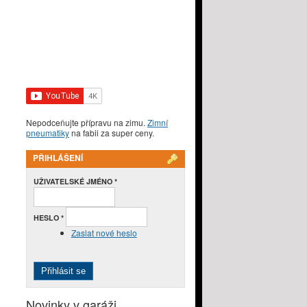
Nepodceňujte přípravu na zimu.
Zimní
pneumatiky
na fabii za super ceny.
PŘIHLÁŠENÍ
UŽIVATELSKÉ JMÉNO
*
HESLO
*
Zaslat nové heslo
Novinky v garáži