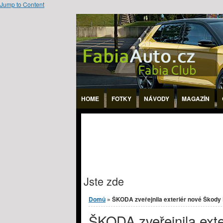
Jump to Content
HOME
FOTKY
NÁVODY
MAGAZÍN
Jste zde
Domů
» ŠKODA zveřejnila exteriér nové Škody
ŠKODA zveřejnila exte