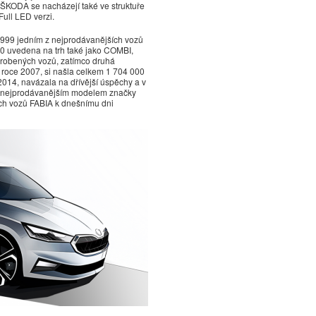
y ŠKODA se nacházejí také ve struktuře
Full LED verzi.
1999 jedním z nejprodávanějších vozů
000 uvedena na trh také jako COMBI,
vyrobených vozů, zatímco druhá
roce 2007, si našla celkem 1 704 000
2014, navázala na dřívější úspěchy a v
 nejprodávanějším modelem značky
ch vozů FABIA k dnešnímu dni