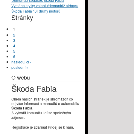
Demontáž sedaček Škoda Fabia
Výměna krytky volantu/demontáž airbagu
Škoda Fabia 1,4 druhy motorů
Stránky
1
2
3
4
5
6
následující ›
poslední »
O webu
Škoda Fabia
Cílem našich stránek je shromáždit co
nejvíce informací a manuálů o automobilu
Škoda Fabia
.
A vytvořit komunitu lidí se společným
zájmem.
Registrace je zdarma! Přidej se k nám.