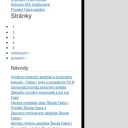
Kotouče ATE drážkované
Prodám Fabia sedáky
Stránky
1
2
3
4
5
následující ›
poslední »
Návody
Výměna předních destiček a brzdového
kotouče - Fabia I, brdy s označením FS III
Demontáž/montáž stropního svítidla
Základní rozměry pneumatik a kol pro
Fabii
Oprava ovladače oken Škoda Fabia I
Pojistky Škoda Fabia II
Zapojení vyhřívaných sedaček Škoda
Fabia I
Montáž výhřevu sedaček Škoda Fabia I