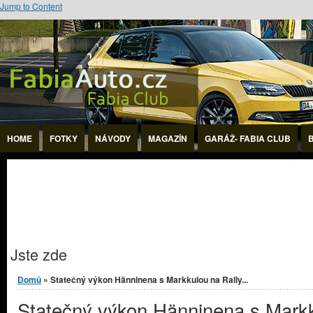
Jump to Content
HOME
FOTKY
NÁVODY
MAGAZÍN
GARÁŽ- FABIA CLUB
Jste zde
Domů
» Statečný výkon Hänninena s Markkulou na Rally...
Statečný výkon Hänninena s Mark