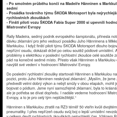
- Po smolném průběhu končí na Madeiře Hänninen s Markkul
sedmí
- Posádka továrního týmu ŠKODA Motosport byla nejrychlejší 
rychlostních zkouškách
- Finští piloti vozu ŠKODA Fabia Super 2000 si upevnili hodn
Mistrovství Evropy
Rally Madeira, sedmý podnik evropského šampionátu, přinesla no
dávku zklamání pro jeho vedoucí posádku Juho Hänninena s Mikk
Markkulou. I když finští piloti týmu ŠKODA Motorsport dlouho bojov
nepřízní osudu, dokázali držet po celou soutěž pódiové umístění. 
problémy s elektrikou v poslední rychlostní zkoušce celé soutěže
pád na konečné sedmé místo. Přesto však Hänninen s Markkulou 
navýšit své vedení v hodnocení Mistrovství Evropy.
Do poslední rychlostní zkoušky startovali Hänninen s Markkulou na 
pozici, proto Juho Hänninen neskrýval zklamání: „Myslím, že jsme
předvedli velmi dobrý výkon a nebýt smůly v obou etapách, mohli 
bojovat o pódium. Jsme nyní samozřejmě zklamaní, byla to krásná
ale je potřeba se dívat dopředu. I nadále vedeme hodnocení Mistro
Evropy, a to je pro celý tým nejdůležitější.“
Hänninen s Markkulou ztratili na RZ3 téměř 50 vteřin kvůli dvojité
pneumatiky. I přes nepřízeň osudu svůj boj o lepší umístění nevzdal
v celkem devíti rychlostních zkouškách nejrychlejší čas. Vítězem R