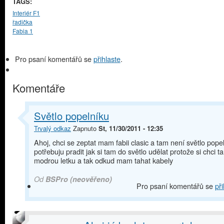
TAGS:
Interiér F1
řadička
Fabia 1
Pro psaní komentářů se
přihlaste
.
Komentáře
Světlo popelníku
Trvalý odkaz
Zapnuto
St, 11/30/2011 - 12:35
Ahoj, chci se zeptat mam fabii clasic a tam není světlo pope
potřebuju pradit jak si tam do světlo udělat protože si chci 
modrou letku a tak odkud mam tahat kabely
Od
BSPro (neověřeno)
Pro psaní komentářů se
při