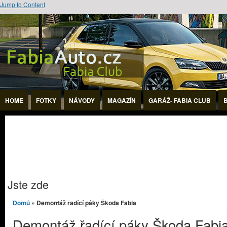
Jump to Content
HOME
FOTKY
NÁVODY
MAGAZÍN
GARÁŽ- FABIA CLUB
Jste zde
Domů
» Demontáž řadící páky Škoda Fabia
Demontáž řadící páky Škoda Fabi