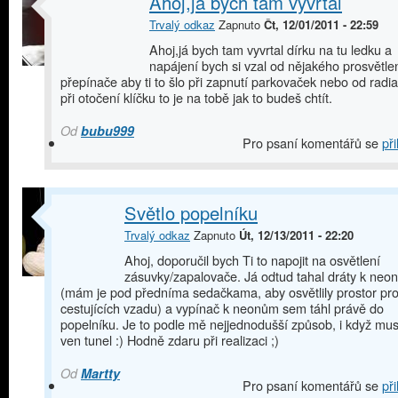
Ahoj,já bych tam vyvrtal
Trvalý odkaz
Zapnuto
Čt, 12/01/2011 - 22:59
Ahoj,já bych tam vyvrtal dírku na tu ledku a
napájení bych si vzal od nějakého prosvětle
přepínače aby ti to šlo při zapnutí parkovaček nebo od radia
při otočení klíčku to je na tobě jak to budeš chtít.
Od
bubu999
Pro psaní komentářů se
při
Světlo popelníku
Trvalý odkaz
Zapnuto
Út, 12/13/2011 - 22:20
Ahoj, doporučil bych Ti to napojit na osvětlení
zásuvky/zapalovače. Já odtud tahal dráty k neo
(mám je pod předníma sedačkama, aby osvětlily prostor pr
cestujících vzadu) a vypínač k neonům sem táhl právě do
popelníku. Je to podle mě nejjednodušší způsob, i když musí
ven tunel :) Hodně zdaru při realizaci ;)
Od
Martty
Pro psaní komentářů se
při