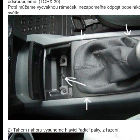
odšroubujeme. (TORX 20)
Poté můžeme vycvaknou rámeček, nezapomeňte odpojit popelník
světlo.
2) Tahem nahoru vysuneme hlavici řadící páky, z řazení.