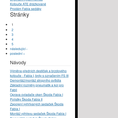
Kotouče ATE drážkované
Prodám Fabia sedáky
Stránky
1
2
3
4
5
následující ›
poslední »
Návody
Výměna předních destiček a brzdového
kotouče - Fabia I, brdy s označením FS III
Demontáž/montáž stropního svítidla
Základní rozměry pneumatik a kol pro
Fabii
Oprava ovladače oken Škoda Fabia I
Pojistky Škoda Fabia II
Zapojení vyhřívaných sedaček Škoda
Fabia I
Montáž výhřevu sedaček Škoda Fabia I