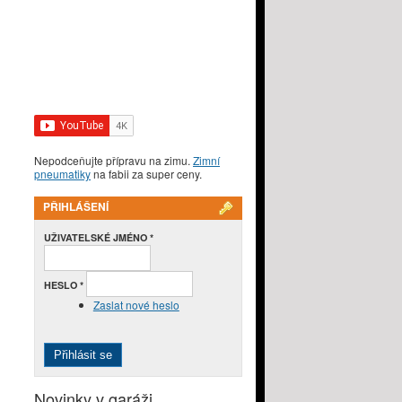
Nepodceňujte přípravu na zimu.
Zimní
pneumatiky
na fabii za super ceny.
PŘIHLÁŠENÍ
UŽIVATELSKÉ JMÉNO
*
HESLO
*
Zaslat nové heslo
Novinky v garáži