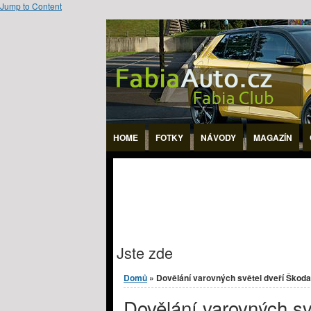
Jump to Content
HOME
FOTKY
NÁVODY
MAGAZÍN
Jste zde
Domů
» Dovělání varovných světel dveří Škoda 
Dovělání varovných sv