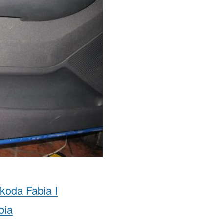
koda Fabia I
bia