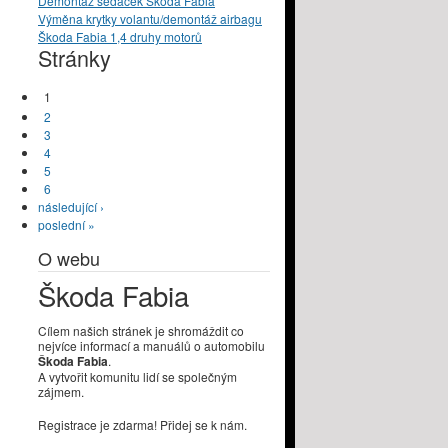
Demontáž sedaček Škoda Fabia
Výměna krytky volantu/demontáž airbagu
Škoda Fabia 1,4 druhy motorů
Stránky
1
2
3
4
5
6
následující ›
poslední »
O webu
Škoda Fabia
Cílem našich stránek je shromáždit co
nejvíce informací a manuálů o automobilu
Škoda Fabia
.
A vytvořit komunitu lidí se společným
zájmem.
Registrace je zdarma! Přidej se k nám.