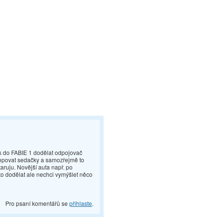
k do FABIE 1 dodělat odpojovač
 tepovat sedačky a samozřejmě to
taruju. Novější auta např. po
to dodělat ale nechci vymýšlet něco
Pro psaní komentářů se
přihlaste
.