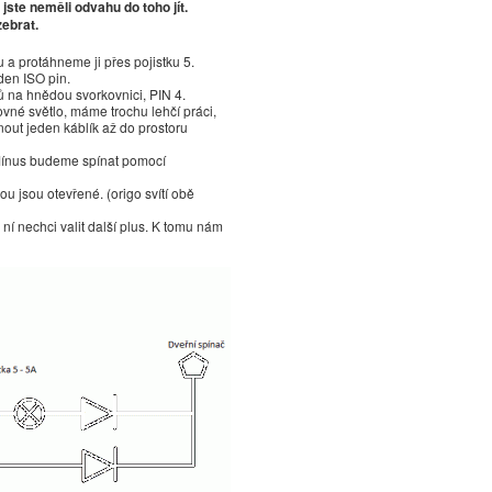
 jste neměli odvahu do toho jít.
zebrat.
a protáhneme ji přes pojistku 5.
den ISO pin.
 na hnědou svorkovnici, PIN 4.
vné světlo, máme trochu lehčí práci,
out jeden káblík až do prostoru
Mínus budeme spínat pomocí
rou jsou otevřené. (origo svítí obě
ní nechci valit další plus. K tomu nám