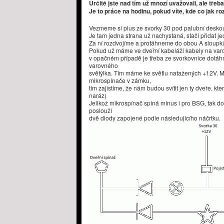
Určitě jste nad tím už mnozí uvažovali, ale třeba
Je to práce na hodinu, pokud víte, kde co jak ro
Vezmeme si plus ze svorky 30 pod palubní deskou 
Je tam jedna strana už nachystaná, stačí přidat je
Za ní rozdvojíme a protáhneme do obou A sloupků
Pokud už máme ve dveřní kabeláži kabely na varo
v opačném případě je třeba ze svorkovnice dotáhn
varovného
světýlka. Tím máme ke světlu natažených +12V. 
mikrospínače v zámku,
tím zajistíme, že nám budou svítit jen ty dveře, kte
naráz)
Jelikož mikrospínač spíná mínus i pro BSG, tak do 
poslouží
dvě diody zapojené podle následujícího náčrtku.