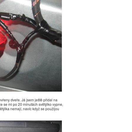
evřeny dveře. Já jsem ještě přidal na
 že se mi po 20 minutách světýlko vypne,
větýlka nemají, navíc když se použijou