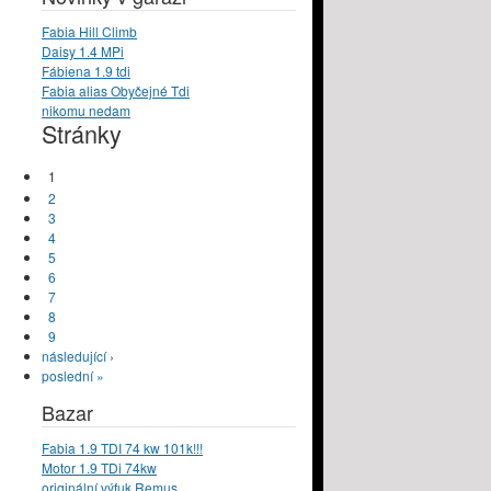
Fabia Hill Climb
Daisy 1.4 MPi
Fábiena 1.9 tdi
Fabia alias Obyčejné Tdi
nikomu nedam
Stránky
1
2
3
4
5
6
7
8
9
následující ›
poslední »
Bazar
Fabia 1.9 TDI 74 kw 101k!!!
Motor 1.9 TDi 74kw
originální výfuk Remus