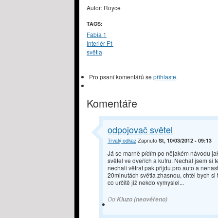
Autor: Royce
TAGS:
Fabia 1
Interiér F1
světla
Pro psaní komentářů se
přihlaste
.
Komentáře
odpojovač světel
Trvalý odkaz
Zapnuto
St, 10/03/2012 - 09:13
Já se marně pídím po nějakém návodu ja
světel ve dveřích a kufru. Nechal jsem si
nechali větrat pak přijdu pro auto a nenas
20minutách světla zhasnou, chtěl bych si 
co určitě již nekdo vymyslel...
Od
Kluzo (neověřeno)