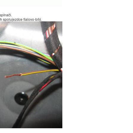
spínači.
ch spolujezdce fialovo-bílý.