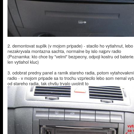
2. demontovat suplik (v mojom pripade) - stacilo ho vytiahnut, lebo
nezakryvala montazna sachta, normalne by islo najprv radio
(Poznamka: kto chce by "velmi" bezpecny, odpoji kostru od baterie
len vytiahol kluc)
3. odobrat predny panel a ramik stareho radia, potom vytahovakmi 
radio - v mojom pripade sa to trochu vzpriecilo lebo som nemal vy
od stareho radia, tak chvilu trvalo uvolnit to