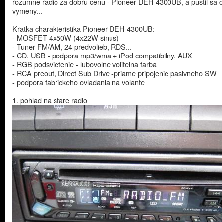
rozumne radio za dobru cenu - Pioneer DEH-4300UB, a pustil sa 
vymeny...
Kratka charakteristika Pioneer DEH-4300UB:
- MOSFET 4x50W (4x22W sinus)
- Tuner FM/AM, 24 predvolieb, RDS...
- CD, USB - podpora mp3/wma + iPod compatibilny, AUX
- RGB podsvietenie - lubovolne volitelna farba
- RCA preout, Direct Sub Drive -priame pripojenie pasivneho SW
- podpora fabrickeho ovladania na volante
1. pohlad na stare radio