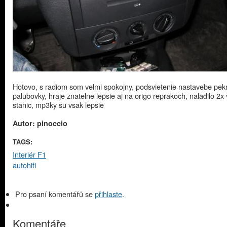
Hotovo, s radiom som velmi spokojny, podsvietenie nastavebe pek
palubovky, hraje znatelne lepsie aj na origo reprakoch, naladilo 2x 
stanic, mp3ky su vsak lepsie
Autor: pinoccio
TAGS:
Interiér F1
autohifi
Pro psaní komentářů se
přihlaste
.
Komentáře