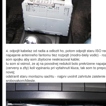
4. odpojit kabelaz od radia a odlozit ho, potom odpojit staru ISO re
napajanie antenneho fantomu tiez rozpojit (modro-biely vodic) - ro
som spojku aby som zbytocne neskracoval kable;
tu som si vsimol, ze aj na povodnej redukcii bolo prekrizene napaj
(cerveny a zlty) koli vypinaniu pri vytiahnuti kluca, tak som to prepoj
novej;
odstranit staru montaznu sachtu - najprv uvolnit zahntute zaistenie
srobovakom/klieste.