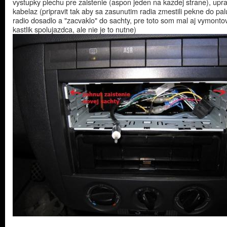
vystupky plechu pre zaistenie (aspon jeden na kazdej strane), upra
kabelaz (pripravit tak aby sa zasunutim radia zmestili pekne do pa
radio dosadlo a "zacvaklo" do sachty, pre toto som mal aj vymonto
kastlik spolujazdca, ale nie je to nutne)