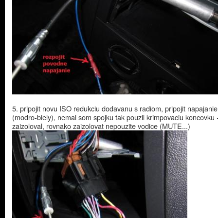
5. pripojit novu ISO redukciu dodavanu s radiom, pripojit napajani
(modro-biely), nemal som spojku tak pouzil krimpovaciu koncovku 
zaizoloval, rovnako zaizolovat nepouzite vodice (MUTE...)