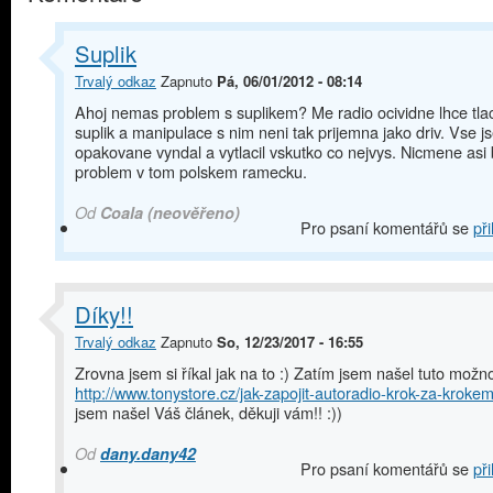
Suplik
Trvalý odkaz
Zapnuto
Pá, 06/01/2012 - 08:14
Ahoj nemas problem s suplikem? Me radio ocividne lhce tlac
suplik a manipulace s nim neni tak prijemna jako driv. Vse j
opakovane vyndal a vytlacil vskutko co nejvys. Nicmene asi
problem v tom polskem ramecku.
Od
Coala (neověřeno)
Pro psaní komentářů se
při
Díky!!
Trvalý odkaz
Zapnuto
So, 12/23/2017 - 16:55
Zrovna jsem si říkal jak na to :) Zatím jsem našel tuto možno
http://www.tonystore.cz/jak-zapojit-autoradio-krok-za-kroke
jsem našel Váš článek, děkuji vám!! :))
Od
dany.dany42
Pro psaní komentářů se
při