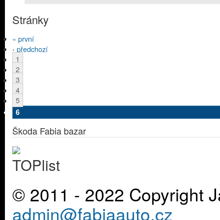
Stránky
« první
‹ předchozí
1
2
3
4
5
6
Škoda Fabia bazar
© 2011 - 2022 Copyright J
admin@fabiaauto.cz