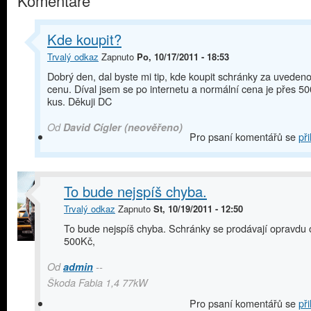
Komentáře
Kde koupit?
Trvalý odkaz
Zapnuto
Po, 10/17/2011 - 18:53
Dobrý den, dal byste mi tip, kde koupit schránky za uveden
cenu. Díval jsem se po internetu a normální cena je přes 50
kus. Děkuji DC
Od
David Cígler (neověřeno)
Pro psaní komentářů se
při
To bude nejspíš chyba.
Trvalý odkaz
Zapnuto
St, 10/19/2011 - 12:50
To bude nejspíš chyba. Schránky se prodávají opravdu 
500Kč,
Od
admin
--
Škoda Fabia 1,4 77kW
Pro psaní komentářů se
při