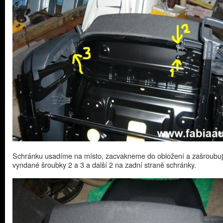
Schránku usadíme na místo, zacvakneme do obložení a zašroubu
vyndané šroubky 2 a 3 a další 2 na zadní straně schránky.