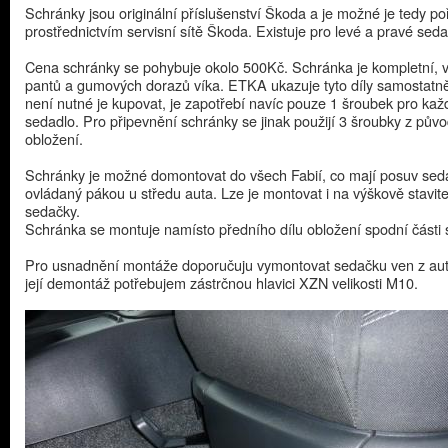
Schránky jsou originální příslušenství Škoda a je možné je tedy poř
prostřednictvím servisní sítě Škoda. Existuje pro levé a pravé seda
Cena schránky se pohybuje okolo 500Kč. Schránka je kompletní, 
pantů a gumových dorazů víka. ETKA ukazuje tyto díly samostatně
není nutné je kupovat, je zapotřebí navíc pouze 1 šroubek pro kaž
sedadlo. Pro připevnění schránky se jinak použijí 3 šroubky z pův
obložení.
Schránky je možné domontovat do všech Fabií, co mají posuv sed
ovládaný pákou u středu auta. Lze je montovat i na výškově stavit
sedačky.
Schránka se montuje namísto předního dílu obložení spodní části 
Pro usnadnění montáže doporučuju vymontovat sedačku ven z aut
její demontáž potřebujem zástrčnou hlavici XZN velikosti M10.