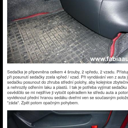
Sedačka je připevněna celkem 4 šrouby, 2 vpředu, 2 vzadu. Přístu
při posunutí sedačky zcela vpřed / vzad. Při vyndávání ven z auta 
sedačku posunout do zhruba střední polohy, aby kolejnice zbytečn
a nehrozily odřením laku a plastů. I tak je potřeba vyjímat sedačku
osvědčilo se mi nejdříve ji vytočit opěradlem ke středu auta a pot
vyvléknout přední hranou sedáku dveřmi ven se současným polož
"záda". Zpět potom opačným pohybem.