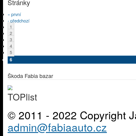
Stránky
« první
‹ předchozí
1
2
3
4
5
6
Škoda Fabia bazar
© 2011 - 2022 Copyright J
admin@fabiaauto.cz