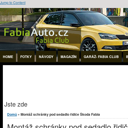
Jump to Content
HOME
FOTKY
NÁVODY
MAGAZÍN
GARÁŽ- FABIA CLUB
Jste zde
Domů
» Montáž schránky pod sedadlo řidiče Škoda Fabia
Montáž schránky pod sedadlo řidi