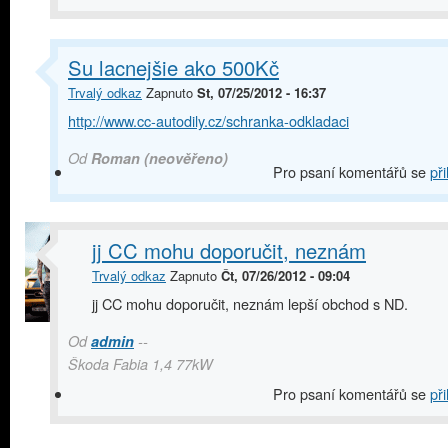
Su lacnejšie ako 500Kč
Trvalý odkaz
Zapnuto
St, 07/25/2012 - 16:37
http://www.cc-autodily.cz/schranka-odkladaci
Od
Roman (neověřeno)
Pro psaní komentářů se
při
jj CC mohu doporučit, neznám
Trvalý odkaz
Zapnuto
Čt, 07/26/2012 - 09:04
jj CC mohu doporučit, neznám lepší obchod s ND.
Od
admin
--
Škoda Fabia 1,4 77kW
Pro psaní komentářů se
při