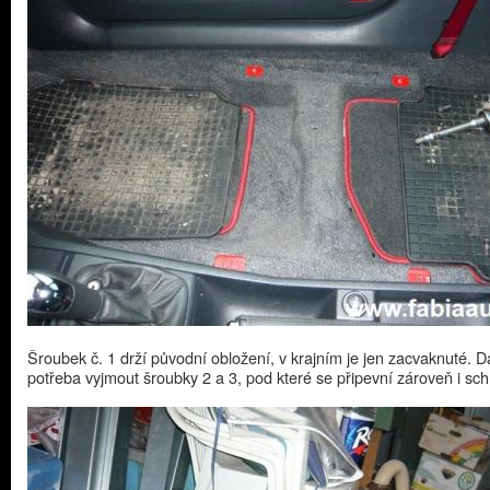
Šroubek č. 1 drží původní obložení, v krajním je jen zacvaknuté. Dá
potřeba vyjmout šroubky 2 a 3, pod které se připevní zároveň i sc