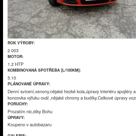
ROK VÝROBY:
2 003
MOTOR:
1.2 HTP
KOMBINOVANÁ SPOTŘEBA [L/100KM]:
5.10
PLÁNOVANÉ ÚPRAVY:
Denní svícení,xenony,nějaké hezké kola,úpravy interiéru spojléry a
koncovka výfuku ovál ,nějaké chromy a budíky.Celkové úpravy voz
PORUCHY:
Prozatím nic,díky Bohu
ÚPRAVY:
Koupeno v autobazaru
GALERIE: