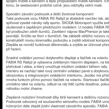
spojení trubek s karoserií a lepší přizpůsobení trubek karoserii. V
tomu, že sestavování probíhá ručně, jsou odchylky velmi malé.
Speciální závodní podvozek a delší životnost komponent
Také podvozek vozu FABIA RS Rally2 je důsledně navržen tak, ab
splňoval vysoké nároky rally sportu. ŠKODA Motorsport využila sv
zkušenosti s úspěšným předchozím modelem. U modelu FABIA RS
byl prodloužen zdvih tlumičů. Zavěšení náprav MacPherson je tak
pevnější. Snížilo se tření v tlumičích. Na základě většího rozvoru n
konstruktéři novou kinematiku podvozku a zvýšili odolnost kompon
Zlepšila se rovněž funkčnost diferenciálu a zvýšila se účinnost př
při řazení.
Snadné ovládání pomocí dotykového displeje a tlačítek na volantu
FABIA RS Rally2 je vybavena zvětšeným hlavním displejem, na kt
přehrávat i videa, a který umožňuje intuitivní ovládání během rally.
interiéru se nachází také nový centrální ovládací panel s dotykovo
obrazovkou a integrovaným ovládáním interkomu. Jezdec má příst
mnoha funkcím přímo pomocí tlačítek na volantu. Startovací tlačítk
umístěno také na volantu, odkud na něj řidič rychle dosáhne, poku
náhodou motor zhasne.
Zlepšené rozložení hmotnosti díky širší karoserii a delšímu rozvor
Podvozek odvozený od současného sériového modelu FABIA umo
inženýrům dále zlepšit jízdní vlastnosti závodního speciálu. FABIA