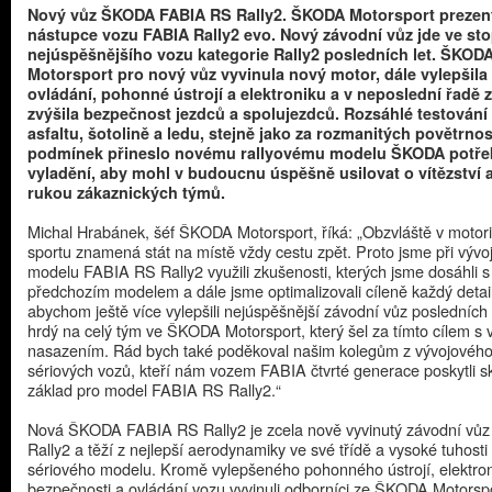
Nový vůz ŠKODA FABIA RS Rally2. ŠKODA Motorsport prezen
nástupce vozu FABIA Rally2 evo. Nový závodní vůz jde ve st
nejúspěšnějšího vozu kategorie Rally2 posledních let. ŠKOD
Motorsport pro nový vůz vyvinula nový motor, dále vylepšila
ovládání, pohonné ústrojí a elektroniku a v neposlední řadě 
zvýšila bezpečnost jezdců a spolujezdců. Rozsáhlé testování
asfaltu, šotolině a ledu, stejně jako za rozmanitých povětrno
podmínek přineslo novému rallyovému modelu ŠKODA potř
vyladění, aby mohl v budoucnu úspěšně usilovat o vítězství a 
rukou zákaznických týmů.
Michal Hrabánek, šéf ŠKODA Motorsport, říká: „Obzvláště v motor
sportu znamená stát na místě vždy cestu zpět. Proto jsme při vývo
modelu FABIA RS Rally2 využili zkušenosti, kterých jsme dosáhli s
předchozím modelem a dále jsme optimalizovali cíleně každý detail
abychom ještě více vylepšili nejúspěšnější závodní vůz posledních 
hrdý na celý tým ve ŠKODA Motorsport, který šel za tímto cílem s 
nasazením. Rád bych také poděkoval našim kolegům z vývojového
sériových vozů, kteří nám vozem FABIA čtvrté generace poskytli s
základ pro model FABIA RS Rally2.“
Nová ŠKODA FABIA RS Rally2 je zcela nově vyvinutý závodní vůz 
Rally2 a těží z nejlepší aerodynamiky ve své třídě a vysoké tuhosti
sériového modelu. Kromě vylepšeného pohonného ústrojí, elektron
bezpečnosti a ovládání vozu vyvinuli odborníci ze ŠKODA Motorspo