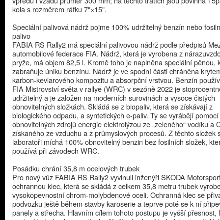
vpředu i vzadu průměr 300 mm; na těchto tratích jsou povinná 15
kola s rozměrem ráfku 7"×15".
Speciální palivová nádrž pojme 100% udržitelný benzín nebo fosil
palivo
FABIA RS Rally2 má speciální palivovou nádrž podle předpisů Me
automobilové federace FIA. Nádrž, která je vyrobena z nárazuvzd
pryže, má objem 82,5 l. Kromě toho je naplněna speciální pěnou, 
zabraňuje úniku benzínu. Nádrž je ve spodní části chráněna kryte
karbon-kevlarového kompozitu a absorpční vrstvou. Benzín použív
FIA Mistrovství světa v rallye (WRC) v sezóně 2022 je stoprocentn
udržitelný a je založen na moderních surovinách a vysoce čistých
obnovitelných složkách. Skládá se z biopaliv, která se získávají z
biologického odpadu, a syntetických e-paliv. Ty se vyrábějí pomocí
obnovitelných zdrojů energie elektrolýzou ze „zeleného“ vodíku a
získaného ze vzduchu a z průmyslových procesů. Z těchto složek 
laboratoři míchá 100% obnovitelný benzin bez fosilních složek, kte
používá při závodech WRC.
Posádku chrání 35,8 m ocelových trubek
Pro nový vůz FABIA RS Rally2 vyvinuli inženýři ŠKODA Motorspor
ochrannou klec, která se skládá z celkem 35,8 metru trubek vyrob
vysokopevnostní chrom-molybdenové oceli. Ochranná klec se přiva
podvozku ještě během stavby karoserie a teprve poté se k ní připe
panely a střecha. Hlavním cílem tohoto postupu je vyšší přesnost, 