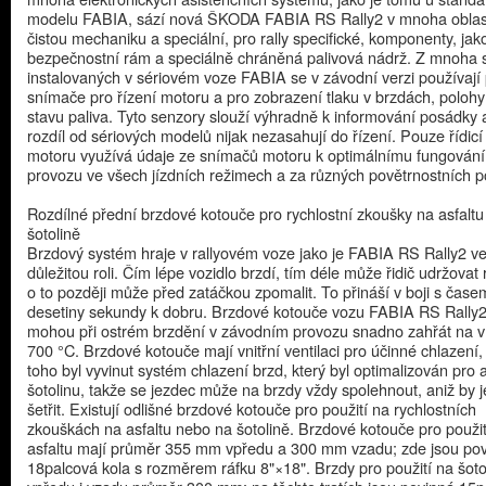
modelu FABIA, sází nová ŠKODA FABIA RS Rally2 v mnoha oblas
čistou mechaniku a speciální, pro rally specifické, komponenty, jak
bezpečnostní rám a speciálně chráněná palivová nádrž. Z mnoha 
instalovaných v sériovém voze FABIA se v závodní verzi používají
snímače pro řízení motoru a pro zobrazení tlaku v brzdách, polohy
stavu paliva. Tyto senzory slouží výhradně k informování posádky 
rozdíl od sériových modelů nijak nezasahují do řízení. Pouze řídicí
motoru využívá údaje ze snímačů motoru k optimálnímu fungován
provozu ve všech jízdních režimech a za různých povětrnostních 
Rozdílné přední brzdové kotouče pro rychlostní zkoušky na asfaltu
šotolině
Brzdový systém hraje v rallyovém voze jako je FABIA RS Rally2 ve
důležitou roli. Čím lépe vozidlo brzdí, tím déle může řidič udržovat 
o to později může před zatáčkou zpomalit. To přináší v boji s čas
desetiny sekundy k dobru. Brzdové kotouče vozu FABIA RS Rally2
mohou při ostrém brzdění v závodním provozu snadno zahřát na v
700 °C. Brzdové kotouče mají vnitřní ventilaci pro účinné chlazení
toho byl vyvinut systém chlazení brzd, který byl optimalizován pro as
šotolinu, takže se jezdec může na brzdy vždy spolehnout, aniž by 
šetřit. Existují odlišné brzdové kotouče pro použití na rychlostních
zkouškách na asfaltu nebo na šotolině. Brzdové kotouče pro použit
asfaltu mají průměr 355 mm vpředu a 300 mm vzadu; zde jsou po
18palcová kola s rozměrem ráfku 8"×18". Brzdy pro použití na šoto