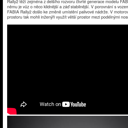
Rally2 těží zejména z delšího rozvoru čtvrté generace modelu FAB
němu je vůz o něco klidnější a záď stabilnější. V porovnání s vo
FABIA Rally2 došlo ke změně umístění palivové nádrže. V motor
prostoru tak mohli inženýři využít větší prostor mezi podélnými nos