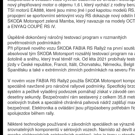
nový přeplňovaný motor o objemu 1,6 l, který vychází z rodiny be
TSI motorů EA888, které jsou mimo jiné i pod kapotou modelů RS
propojení se sportovními sériovými vozy RS dokazuje nový odstín 
ŠKODA Motorsport zelená Mamba, který navazuje na modely OC
a ENYAQ COUPÉ RS iV.
Úspěšně dokončený náročný testovací program v rozmanitých
povětrnostních podmínkách
Při přípravě nového vozu ŠKODA FABIA RS Rally2 na první soutěž
absolvoval tým ŠKODA Motorsport rozsáhlý testovací program na a
šotolině a sněhu, který trval téměř rok. Od léta 2021 probíhaly test
jízdy v České republice, Francii, Itálii, Chorvatsku, Německu, Belgii
Španělsku a také v extrémních zimních podmínkách na severu Fin
V novém voze FABIA RS Rally2 použila ŠKODA Motorsport komp
speciálně navržené pro náročné rallyové podmínky. Specifický brz
systém a pečlivě vyladěný podvozek pomáhají získat v závodě ce
desetiny sekundy. Bezpečnostní rám sestavený z celkem 35,8 met
ocelových trubek a speciálně chráněná palivová nádrž zajišťují ma
bezpečnost. Elektronika a ovládání jsou přizpůsobeny potřebám ři
spolujezdce během rally.
Některé technologie používané v závodních speciálech se výrazně l
srovnatelných komponentů v sériových vozech. Namísto až devíti 
mnoha elektronických asistenčních systémů, jako je tomu u stand