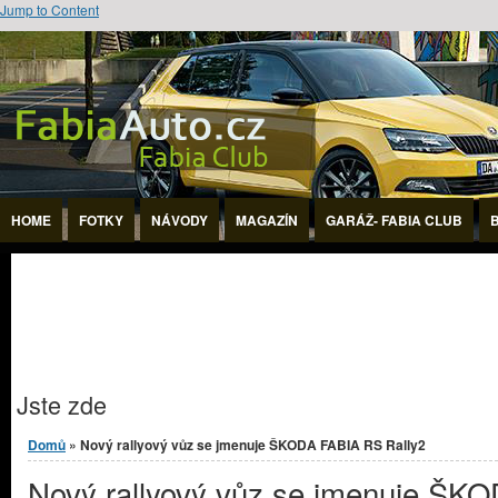
Jump to Content
HOME
FOTKY
NÁVODY
MAGAZÍN
GARÁŽ- FABIA CLUB
Jste zde
Domů
» Nový rallyový vůz se jmenuje ŠKODA FABIA RS Rally2
Nový rallyový vůz se jmenuje ŠK