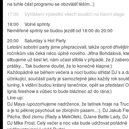
na tuhle část programu se obzvlášť těším..:)
17:00 Vyhlášení výsledků všech soutěží na hlavní stage
18:00 Volné sprinty
Neměřené sprinty se budou jezdit od 18:00 do 20:00
20:00 Saturday´s Hot Party
Letošní sobotní party jsme přepracovali, takže oproti dřívějš
ročníkům vás čeká něco úplně nového. Jiřina Bohdalová, kt
slibujeme už šest let, nám učast slíbila v případě, že jí zaber
prášky... Tak budeme doufat, že to konečně klapne:)
Každopádně se během večera a noci budou střídat DJ´s a da
účinkující, součástí party je samozřejmě jako každý rok sout
tuning, k vidění budou krásný tanečnice, opět se představí O
Ignis fireshow a vůbec to bude blázinec až do rána:)
Line-up:
DJ Maya /upozorňujeme nadržence, že tatínek hraje na Truc
a je to pěknej psychouš se zbrojním pasem...:), DJ Jakub Fie
Pácha, Bod zlomu (Rady a MekOlek), DJane Battle Lady, DJ 
DJ Mike Frost. Celý večer a noc vás bude udržovat pořádně