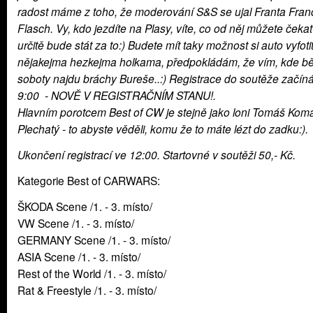
radost máme z toho, že moderování S&S se ujal Franta Fra
Flasch. Vy, kdo jezdíte na Plasy, víte, co od něj můžete čekat
určitě bude stát za to:) Budete mít taky možnost si auto vyfotit
nějakejma hezkejma holkama, předpokládám, že vím, kde 
soboty najdu bráchy Bureše..:) Registrace do soutěže začín
9:00 - NOVĚ V REGISTRAČNÍM STANU!.
Hlavním porotcem Best of CW je stejně jako loni Tomáš Kom
Plechatý - to abyste věděli, komu že to máte lézt do zadku:).
Ukončení registrací ve 12:00. Startovné v soutěži 50,- Kč.
Kategorie Best of CARWARS:
ŠKODA Scene /1. - 3. místo/
VW Scene /1. - 3. místo/
GERMANY Scene /1. - 3. místo/
ASIA Scene /1. - 3. místo/
Rest of the World /1. - 3. místo/
Rat & Freestyle /1. - 3. místo/