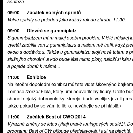
soutěže.
09:00 Začátek volných sprintů
Volné sprinty se pojedou jako každý rok do zhruba 11:00.
09:00 Otevírá se gummiplatz
S gu
mmiplatzem mám malej osobní problém. V létě nějakej 
vyletěl zadriftit ven z gummiplatzu a málem mě trefil, když jse
okolo s dodávkou. Takže u gummiplatzu stojí nově totem s pr
slušnýho chování a kdo bude lítat mimo ploty, naloží si káru 
a pojede domů k mámě...
11:00 Exhibice
Na letošní dopolední exhibici můžete videt šikovnýho bajker
Tomáše /žoržo/ Eibla, který umí neuvěřitelný fíčury. Určitě bu
shánět nějaký dobrovolníky, kterejm bude všelijak jezdit přes
takže pokud by se vám to líbilo, neváhejte se přihlásit!:)
11:00 Začátek Best of CWO 2014
Výrazné změny se letos týkají právě tuningových soutěží. Do
programu Best of CW přibude představování aut na plachtě. 