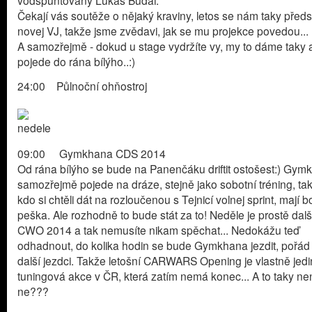
vodšpuntovaný Lukáš Budai.
Čekají vás soutěže o nějaký kraviny, letos se nám taky předs
novej VJ, takže jsme zvědavi, jak se mu projekce povedou...
A samozřejmě - dokud u stage vydržíte vy, my to dáme taky a
pojede do rána bílýho..:)
24:00 Půlnoční ohňostroj
09:00 Gymkhana CDS 2014
Od rána bílýho se bude na Panenčáku driftit ostošest:) Gym
samozřejmě pojede na dráze, stejně jako sobotní tréning, takž
kdo si chtěli dát na rozloučenou s Tejnicí volnej sprint, mají 
peška. Ale rozhodně to bude stát za to! Neděle je prostě dal
CWO 2014 a tak nemusíte nikam spěchat... Nedokážu teď
odhadnout, do kolika hodin se bude Gymkhana jezdit, pořád 
další jezdci. Takže letošní CARWARS Opening je vlastně jed
tuningová akce v ČR, která zatím nemá konec... A to taky nen
ne???