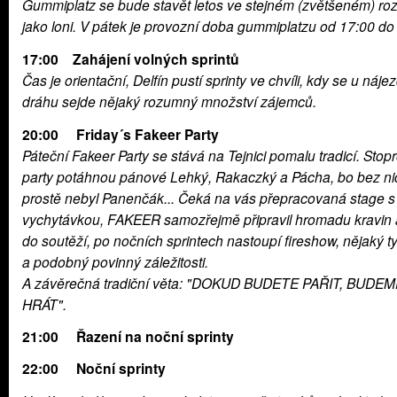
Gummiplatz se bude stavět letos ve stejném (zvětšeném) ro
jako loni. V pátek je provozní doba gummiplatzu od 17:00 do
17:00 Zahájení volných sprintů
Čas je orientační, Delfín pustí sprinty ve chvíli, kdy se u náje
dráhu sejde nějaký rozumný množství zájemců.
20:00 Friday´s Fakeer Party
Páteční Fakeer Party se stává na Tejnici pomalu tradicí. Sto
party potáhnou pánové Lehký, Rakaczký a Pácha, bo bez ni
prostě nebyl Panenčák... Čeká na vás přepracovaná stage 
vychytávkou, FAKEER samozřejmě připravil hromadu kravin 
do soutěží, po nočních sprintech nastoupí fireshow, nějaký ty
a podobný povinný záležitosti.
A závěrečná tradiční věta: "DOKUD BUDETE PAŘIT, BUDE
HRÁT".
21:00 Řazení na noční sprinty
22:00 Noční sprinty