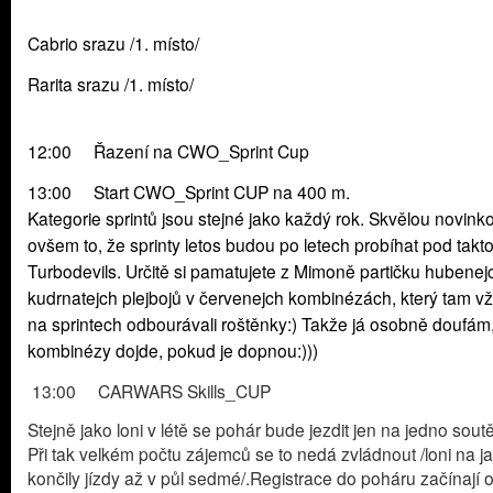
Cabrio srazu /1. místo/
Rarita srazu /1. místo/
12:00 Řazení na CWO_Sprint Cup
13:00 Start CWO_Sprint CUP na 400 m.
Kategorie sprintů jsou stejné jako každý rok. Skvělou novinko
ovšem to, že sprinty letos budou po letech probíhat pod takt
Turbodevils. Určitě si pamatujete z Mimoně partičku hubenej
kudrnatejch plejbojů v červenejch kombinézách, který tam v
na sprintech odbourávali roštěnky:) Takže já osobně doufám,
kombinézy dojde, pokud je dopnou:)))
13:00 CARWARS Skills_CUP
Stejně jako loni v létě se pohár bude jezdit jen na jedno soutě
Při tak velkém počtu zájemců se to nedá zvládnout /loni na j
končily jízdy až v půl sedmé/.Registrace do poháru začínají 