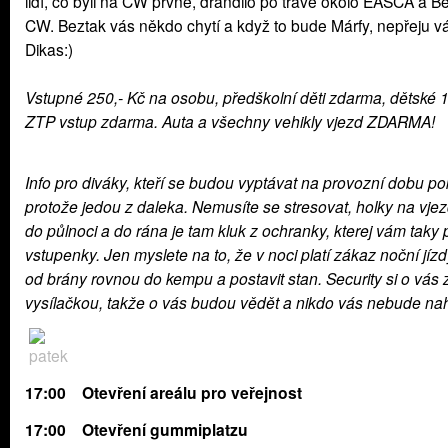
lidí, co byli na CW prvně, drandilo po trávě okolo EASCA a Be
CW. Beztak vás někdo chytí a když to bude Márfy, nepřeju vá
Dikas:)
Vstupné 250,- Kč na osobu, předškolní děti zdarma, dětské 1
ZTP vstup zdarma. Auta a všechny vehikly vjezd ZDARMA!
Info pro diváky, kteří se budou vyptávat na provozní dobu po
protože jedou z daleka. Nemusíte se stresovat, holky na vje
do půlnoci a do rána je tam kluk z ochranky, kterej vám taky
vstupenky. Jen myslete na to, že v noci platí zákaz noční jízd
od brány rovnou do kempu a postavit stan. Security si o vás 
vysílačkou, takže o vás budou vědět a nikdo vás nebude nah
17:00
Otevření areálu pro veřejnost
17:00 Otevření gummiplatzu