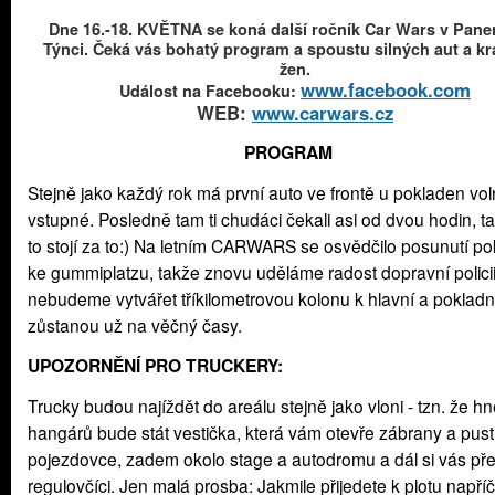
Dne 16.-18. KVĚTNA se koná další ročník Car Wars v Pan
Týnci. Čeká vás bohatý program a spoustu silných aut a k
žen.
www.facebook.com
Událost na Facebooku:
WEB:
www.c
arwars.cz
PROGRAM
Stejně jako každý rok má první auto ve frontě u pokladen vo
vstupné. Posledně tam ti chudáci čekali asi od dvou hodin, ta
to stojí za to:) Na letním CARWARS se osvědčilo posunutí p
ke gummiplatzu, takže znovu uděláme radost dopravní policii
nebudeme vytvářet tříkilometrovou kolonu k hlavní a pokladn
zůstanou už na věčný časy.
UPOZORNĚNÍ PRO TRUCKERY:
Trucky budou najíždět do areálu stejně jako vloni - tzn. že h
hangárů bude stát vestička, která vám otevře zábrany a pust
pojezdovce, zadem okolo stage a autodromu a dál si vás pře
regulovčíci. Jen malá prosba: Jakmile přijedete k plotu napříč