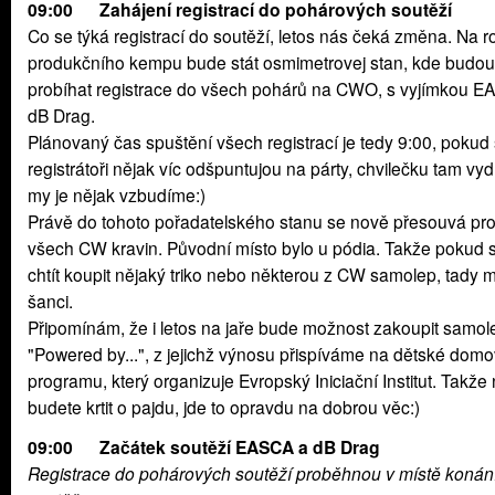
09:00 Zahájení registrací do pohárových soutěží
Co se týká registrací do soutěží, letos nás čeká změna. Na r
produkčního kempu bude stát osmimetrovej stan, kde budou
probíhat registrace do všech pohárů na CWO, s vyjímkou E
dB Drag.
Plánovaný čas spuštění všech registrací je tedy 9:00, poku
registrátoři nějak víc odšpuntujou na párty, chvilečku tam vyd
my je nějak vzbudíme:)
Právě do tohoto pořadatelského stanu se nově přesouvá pro
všech CW kravin. Původní místo bylo u pódia. Takže pokud s
chtít koupit nějaký triko nebo některou z CW samolep, tady 
šanci.
Připomínám, že i letos na jaře bude možnost zakoupit samol
"Powered by...", z jejichž výnosu přispíváme na dětské domo
programu, který organizuje Evropský Iniciační Institut. Takže 
budete krtit o pajdu, jde to opravdu na dobrou věc:)
09:00 Začátek soutěží EASCA a dB Drag
Registrace do pohárových soutěží proběhnou v místě konán