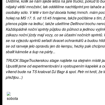
Uvidíme, kolik se nám sjede letos na jaře trucků, pokud to b
nějaký větší množství, tak oddělíme nachtšprint pro tahače a
osobáky sólo. V létě v tom byl docela hokej /mmch. mám poci
hokej na MS 17. 5. od 15:45 hrajeme, takže počítáme s tím, 
přenos půjde na ledku/, takže ušetříme Delfínovi trochu nerv
Každopádně noční sprinty půjdou do půlnoci a jedinou vyjím
zákazu noční jízdy mají vozy, co se účastní nočních sprintů.
se na výjezdu sprintů seřadí dvacet ochrankářů a budou hlíd
se od ranveje jelo opravdu jen do kempu, hezky pak chcípno
sbalit kámoše a šup na párty...
TRUCK StageTruckerskou stage najdete na stejném místě jak
Upustili jsme od experimentování s vystoupením kapelek a ce
víkend bude na TS kralovat DJ Bagr & spol. Petr mi tvrdí, že t
přežijou..:)