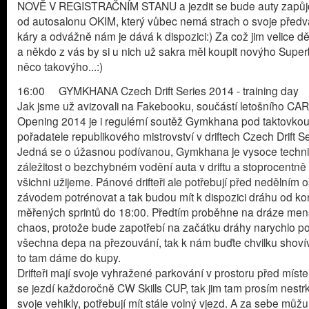
NOVĚ V REGISTRAČNÍM STANU a jezdit se bude auty zapů
od autosalonu OKIM, který vůbec nemá strach o svoje předv
káry a odvážně nám je dává k dispozici:) Za což jim velice 
a někdo z vás by si u nich už sakra měl koupit novýho Supe
něco takovýho...:)
16:00 GYMKHANA Czech Drift Series 2014 - training day
Jak jsme už avizovali na Fakebooku, součástí letošního C
Opening 2014 je i regulérní soutěž Gymkhana pod taktovko
pořadatele republikového mistrovství v driftech Czech Drift Se
Jedná se o úžasnou podívanou, Gymkhana je vysoce techn
záležitost o bezchybném vodění auta v driftu a stoprocentně 
všichni užijeme. Pánové drifteři ale potřebují před nedělním 
závodem potrénovat a tak budou mít k dispozici dráhu od k
měřených sprintů do 18:00. Předtím proběhne na dráze men
chaos, protože bude zapotřebí na začátku dráhy narychlo po
všechna depa na přezouvání, tak k nám buďte chvilku shoví
to tam dáme do kupy.
Drifteři mají svoje vyhražené parkování v prostoru před míst
se jezdí každoročně CW Skills CUP, tak jim tam prosím nestrk
svoje vehikly, potřebují mít stále volný vjezd. A za sebe můžu 