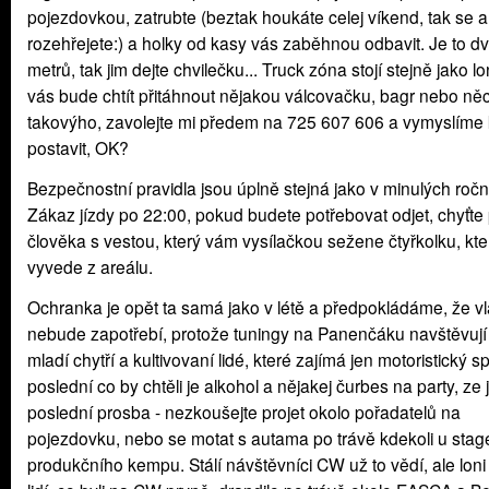
pojezdovkou, zatrubte (beztak houkáte celej víkend, tak se 
rozehřejete:) a holky od kasy vás zaběhnou odbavit. Je to d
metrů, tak jim dejte chvilečku... Truck zóna stojí stejně jako lo
vás bude chtít přitáhnout nějakou válcovačku, bagr nebo ně
takovýho, zavolejte mi předem na 725 607 606 a vymyslíme
postavit, OK?
Bezpečnostní pravidla jsou úplně stejná jako v minulých ročn
Zákaz jízdy po 22:00, pokud budete potřebovat odjet, chyťte
člověka s vestou, který vám vysílačkou sežene čtyřkolku, kte
vyvede z areálu.
Ochranka je opět ta samá jako v létě a předpokládáme, že v
nebude zapotřebí, protože tuningy na Panenčáku navštěvují
mladí chytří a kultivovaní lidé, které zajímá jen motoristický sp
poslední co by chtěli je alkohol a nějakej čurbes na party, ze 
poslední prosba - nezkoušejte projet okolo pořadatelů na
pojezdovku, nebo se motat s autama po trávě kdekoli u sta
produkčního kempu. Stálí návštěvníci CW už to vědí, ale lon