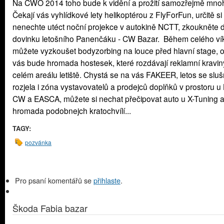
Na CWO 2014 toho bude k vidění a prožití samozřejmě mno
Čekají vás vyhlídkové lety helikoptérou z FlyForFun, určitě si
nenechte utéct noční projekce v autokině NCTT, zkoukněte d
dovinku letošního Panenčáku - CW Bazar. Během celého ví
můžete vyzkoušet bodyzorbing na louce před hlavní stage, o
vás bude hromada hostesek, které rozdávají reklamní kravin
celém areálu letiště. Chystá se na vás FAKEER, letos se slu
rozjela i zóna vystavovatelů a prodejců doplňků v prostoru u 
CW a EASCA, můžete si nechat přečipovat auto u X-Tuning a
hromada podobnejch kratochvílí...
TAGY:
pozvánka
Pro psaní komentářů se
přihlaste
.
Škoda Fabia bazar