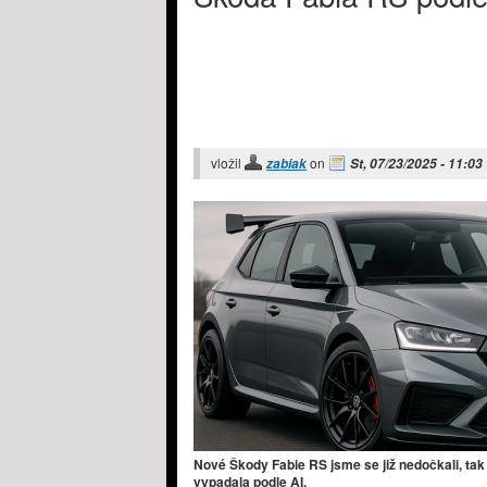
vložil
on
zabiak
St, 07/23/2025 - 11:03
Nové Škody Fabie RS jsme se již nedočkali, tak
vypadala podle AI.