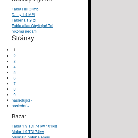
Fabia Hill Climb
Daisy 1.4 MPi
Fábiena 1.9 tdi
Fabia alias Obyčejné Tdi
nikomu nedam
Stránky
1
2
3
4
5
6
7
8
9
následující ›
poslední »
Bazar
Fabia 1.9 TDI 74 kw 101k!!!
Motor 1.9 TDi 74kw
originální výfuk Remus