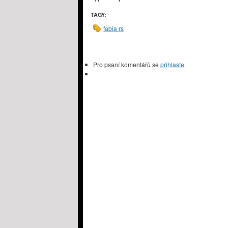
TAGY:
fabia rs
Pro psaní komentářů se
přihlaste
.