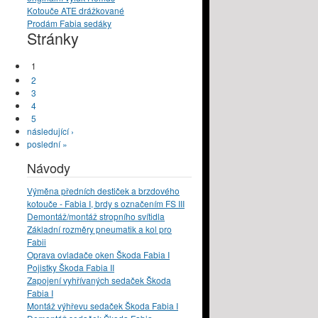
Kotouče ATE drážkované
Prodám Fabia sedáky
Stránky
1
2
3
4
5
následující ›
poslední »
Návody
Výměna předních destiček a brzdového
kotouče - Fabia I, brdy s označením FS III
Demontáž/montáž stropního svítidla
Základní rozměry pneumatik a kol pro
Fabii
Oprava ovladače oken Škoda Fabia I
Pojistky Škoda Fabia II
Zapojení vyhřívaných sedaček Škoda
Fabia I
Montáž výhřevu sedaček Škoda Fabia I