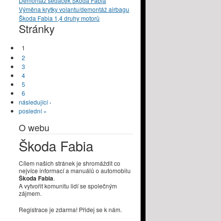
Demontáž sedaček Škoda Fabia
Výměna krytky volantu/demontáž airbagu
Škoda Fabia 1,4 druhy motorů
Stránky
1
2
3
4
5
6
následující ›
poslední »
O webu
Škoda Fabia
Cílem našich stránek je shromáždit co
nejvíce informací a manuálů o automobilu
Škoda Fabia
.
A vytvořit komunitu lidí se společným
zájmem.
Registrace je zdarma! Přidej se k nám.