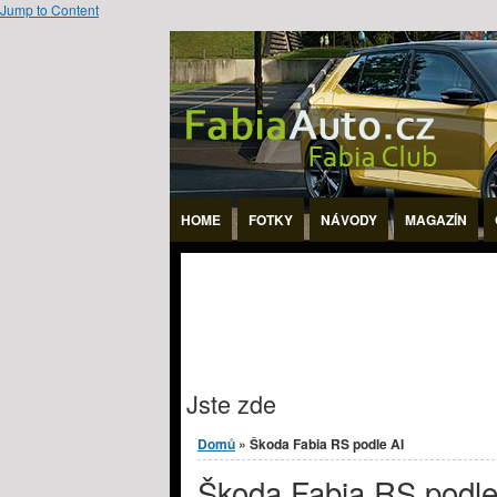
Jump to Content
HOME
FOTKY
NÁVODY
MAGAZÍN
Jste zde
Domů
» Škoda Fabia RS podle AI
Škoda Fabia RS podle