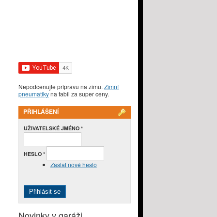
Nepodceňujte přípravu na zimu.
Zimní
pneumatiky
na fabii za super ceny.
PŘIHLÁŠENÍ
UŽIVATELSKÉ JMÉNO
*
HESLO
*
Zaslat nové heslo
Novinky v garáži