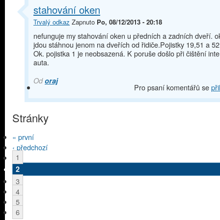
stahování oken
Trvalý odkaz
Zapnuto
Po, 08/12/2013 - 20:18
nefunguje my stahování oken u předních a zadních dveří. o
jdou stáhnou jenom na dveřích od řidiče.Pojistky 19,51 a 52
Ok. pojistka 1 je neobsazená. K poruše došlo při čištění inte
auta.
Od
oraj
Pro psaní komentářů se
při
Stránky
« první
‹ předchozí
1
2
3
4
5
6