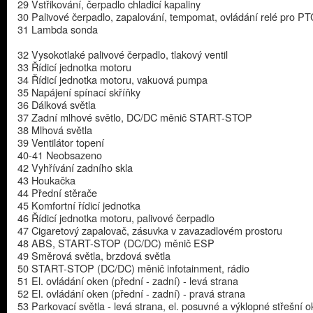
29 Vstřikování, čerpadlo chladicí kapaliny
30 Palivové čerpadlo, zapalování, tempomat, ovládání relé pro PT
31 Lambda sonda
32 Vysokotlaké palivové čerpadlo, tlakový ventil
33 Řídicí jednotka motoru
34 Řídicí jednotka motoru, vakuová pumpa
35 Napájení spínací skříňky
36 Dálková světla
37 Zadní mlhové světlo, DC/DC měnič START-STOP
38 Mlhová světla
39 Ventilátor topení
40-41 Neobsazeno
42 Vyhřívání zadního skla
43 Houkačka
44 Přední stěrače
45 Komfortní řídicí jednotka
46 Řídicí jednotka motoru, palivové čerpadlo
47 Cigaretový zapalovač, zásuvka v zavazadlovém prostoru
48 ABS, START-STOP (DC/DC) měnič ESP
49 Směrová světla, brzdová světla
50 START-STOP (DC/DC) měnič infotainment, rádio
51 El. ovládání oken (přední - zadní) - levá strana
52 El. ovládání oken (přední - zadní) - pravá strana
53 Parkovací světla - levá strana, el. posuvné a výklopné střešní 