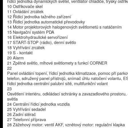
řídicí jednotka dynamických světel, ventilátor chladiče, trysky ostři
10 Ostřikovače skel
11 Ovládání zrcátek
12 Řídicí jednotka tažného zařízení
13 Řídicí jednotka automatické převodovky
14 Motor projektorových halogenových světlometů s natáčením
15 Navigační systém PDA
16 Elektrohydraulické servořízení
17 START-STOP (rádio), denní světlo
18 Vyhřívání zrcátek
19 S - kontakt
20 Alarm
21 Zpětné světlo, mlhové světlomety s funkcí CORNER
22
Panel ovládání topení, řídicí jednotka klimatizace, pomoc při parko
telefon, sdružený panel přístrojů, snímač úhlu natočení volantu, E
řídicí jednotka centrální palubní sítě, multifunkční volant
23
Osvětlení interiéru, odkládací schránky a zavazadlového prostoru,
světla
24 Centrální řídicí jednotka vozidla
25 Vyhřívání sedadel
26 Zadní stěrač
27 Telefonní příprava
28 Zážehový motor: ventil AKF, vznětový motor: regulační klapka