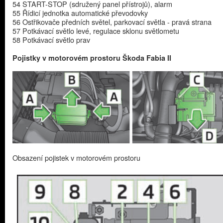
54 START-STOP (sdružený panel přístrojů), alarm
55 Řídicí jednotka automatické převodovky
56 Ostřikovače předních světel, parkovací světla - pravá strana
57 Potkávací světlo levé, regulace sklonu světlometu
58 Potkávací světlo prav
Pojistky v motorovém prostoru Škoda Fabia II
Obsazení pojistek v motorovém prostoru