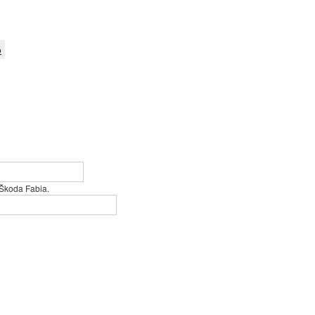
o
 Škoda Fabia.