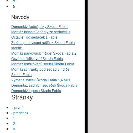
5
Návody
Demontáž řadící páky Škoda Fabia
Montáž bederní opěrky ze sedaček z
Octavie I do sedaček z Fabie I
Změna podsvícení ručiček Škoda Fabia
facelift
Montáž parkovacích čidel Škoda Fabia 2
Osvětlení klik dveří Škoda Fabia
Montáž ostřikovačů světel Škoda Fabia
Montáž schránky pod sedadlo řidiče
Škoda Fabia
Výměna svíček Škoda Fabia 1,4 MPI
Demontáž zadních sedaček Škoda Fabia
Demontáž tapecu Škoda Fabia
Stránky
« první
‹ předchozí
1
2
3