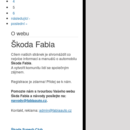
4
5
6
následující ›
poslední »
O webu
Škoda Fabia
Cílem našich stránek je shromáždit co
nejvíce informací a manuálů o automobilu
Škoda Fabia
.
A vytvořit komunitu lidí se společným
zájmem.
Registrace je zdarma! Přidej se k nám.
Pomozte nám s tvourbou Vašeho webu
Škda Fabia a návody posílejte na:
navody@fabiaauto.cz
.
Kontakt, reklama:
admin@fabiaauto.cz
Škoda Superb Club