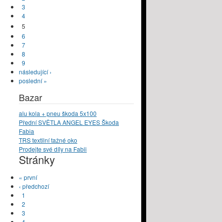
3
4
5
6
7
8
9
následující ›
poslední »
Bazar
alu kola + pneu škoda 5x100
Přední SVĚTLA ANGEL EYES Škoda
Fabia
TRS textilní tažné oko
Prodejte své díly na Fabii
Stránky
« první
‹ předchozí
1
2
3
4